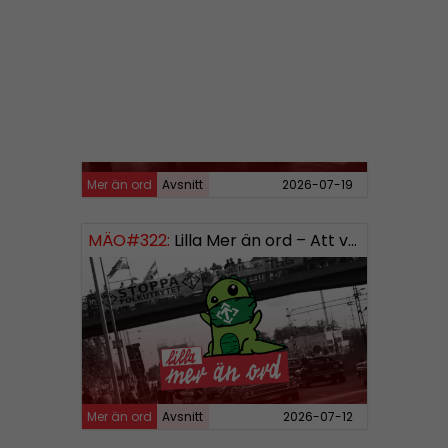
MÄO#323
Lilla Mer än ord – Rättsväsendet & politiska fångar
Mer än ord
Avsnitt
2026-07-19
MÄO#322:
Lilla Mer än ord – Att vara organiserad
Mer än ord
Avsnitt
2026-07-12