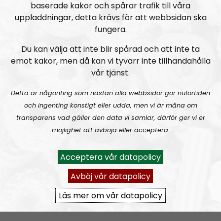
baserade kakor och spårar trafik till våra
uppladdningar, detta krävs för att webbsidan ska
fungera.
Du kan välja att inte blir spårad och att inte ta
emot kakor, men då kan vi tyvärr inte tillhandahålla
vår tjänst.
Mer än ord
Avsnitt
2026-08-02
Detta är någonting som nästan alla webbsidor gör nuförtiden
och ingenting konstigt eller udda, men vi är måna om
MÄO#324
Lilla Mer än ord – Nordendagarna & dans i skogen
transparens vad gäller den data vi samlar, därför ger vi er
möjlighet att avböja eller acceptera.
Acceptera vår datapolicy
Avböj vår datapolicy
Läs mer om vår datapolicy
Mer än ord
Avsnitt
2026-07-27