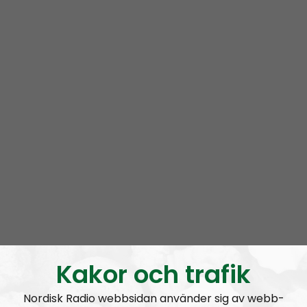
Mer än ord är en podcast i radionätverket Nordisk
Radio. Programmet leds av ett roterande gäng med
aktivister
från Nordiska motståndsrörelsen. Ofta
deltar exempelvis
Lukas Lindgren
,
Joakim
Kannisto
och
Marcus Hansson
.
Vi snackar för det mesta om ämnen som rör våra liv
som aktivister i världens i särklass främsta
nationalsocialistiska organisation. Vi har högt i tak,
men försöker ändå hålla en hyfsat låg nivå.
Prenumerera på Mer än ord med
RSS
RSS:
https://nordiskradio.se/?format=mp3-
rss&show=mer-n-ord
Kakor och trafik
Nordisk Radio webbsidan använder sig av webb-
MÄO#325:
Pride och Classic Car Week