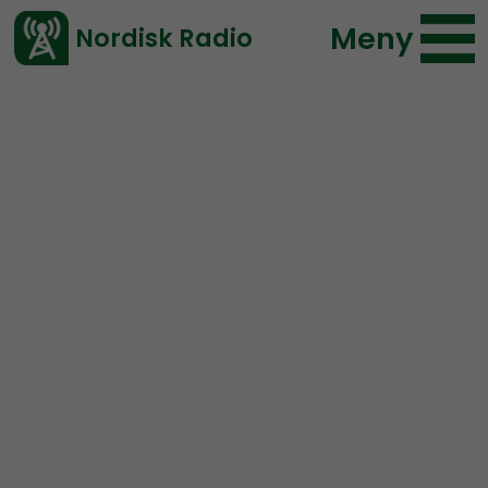
Meny
Nordisk Radio
Vårt senaste avsnitt!
Avsnitt
Mer än ord
Nordisk Radio
2025-01-12 17:24
Ladda ned ⇓
</> embed
MÄO#253:
Gotlandsförnekelse