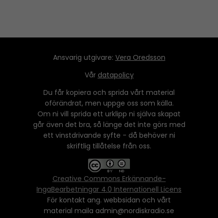
Ansvarig utgivare:
Vera Oredsson
Vår
datapolicy
Du får kopiera och sprida vårt material
oförändrat, men uppge oss som källa.
Om ni vill sprida ett urklipp ni själva skapat
går även det bra, så länge det inte görs med
ett vinstdrivande syfte - då behöver ni
skriftlig tillåtelse från oss.
Creative Commons Erkännande-
IngaBearbetningar 4.0 Internationell Licens
För kontakt ang. webbsidan och vårt
material maila admin@nordiskradio.se