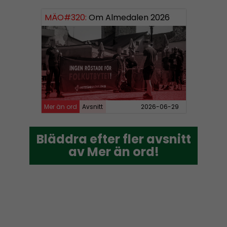
MÄO#320:
Om Almedalen 2026
Mer än ord
Avsnitt
2026-06-29
Bläddra efter fler avsnitt
Bläddra efter fler avsnitt
av Mer än ord!
av Mer än ord!