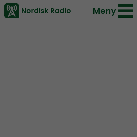
Meny
Nordisk Radio
Vårt senaste avsnitt!
Avsnitt
Mer än ord
Nordisk Radio
2024-01-28 17:41
Ladda ned ⇓
</> embed
MÄO#211:
Förintelsen är
en bluff