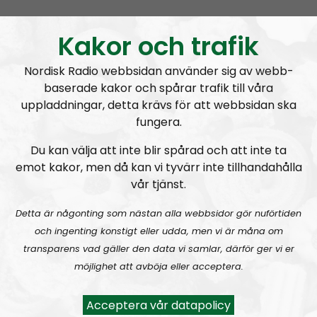
nationalsocialistiska organisation. Vi har högt i tak,
men försöker ändå hålla en hyfsat låg nivå.
Kakor och trafik
Prenumerera på Mer än ord med
RSS
Nordisk Radio webbsidan använder sig av webb-
baserade kakor och spårar trafik till våra
RSS:
https://nordiskradio.se/?format=mp3-
uppladdningar, detta krävs för att webbsidan ska
rss&show=mer-n-ord
fungera.
Du kan välja att inte blir spårad och att inte ta
MÄO#325:
Pride och Classic Car Week
emot kakor, men då kan vi tyvärr inte tillhandahålla
vår tjänst.
Detta är någonting som nästan alla webbsidor gör nuförtiden
och ingenting konstigt eller udda, men vi är måna om
transparens vad gäller den data vi samlar, därför ger vi er
möjlighet att avböja eller acceptera.
Mer än ord
Avsnitt
2026-08-02
Acceptera vår datapolicy