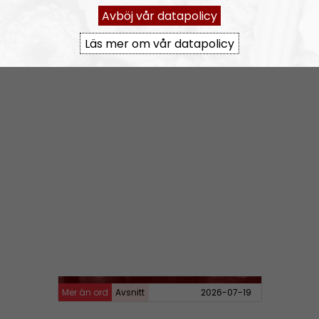
MÄO#324
Lilla Mer än ord – Nordendagarna & dans i skogen
Avböj vår datapolicy
Läs mer om vår datapolicy
Mer än ord
Avsnitt
2026-07-27
MÄO#323
Lilla Mer än ord – Rättsväsendet & politiska fångar
Mer än ord
Avsnitt
2026-07-19