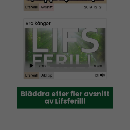
Lifsferill
Avsnitt
2019-12-21
Bra kängor
A
00:00
00:00
u
Lifsferill
Urklipp
101
d
i
Bläddra efter fler avsnitt
Bläddra efter fler avsnitt
o
av Lifsferill!
av Lifsferill!
P
l
a
y
e