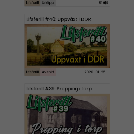
Lifsferill
Urklipp
81
d
i
Lifsferill #40: Uppväxt i DDR
o
P
l
a
y
e
r
Lifsferill
Avsnitt
2020-01-25
Lifsferill #39: Prepping i torp