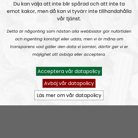
Du kan välja att inte blir spårad och att inte ta
Nordisk Radio gillar åsikts- och yttrandefrihet. Därför
emot kakor, men då kan vi tyvärr inte tillhandahålla
bjuder vi titt som tätt in oliktänkande människor till
vår tjänst.
våra program.
Detta är någonting som nästan alla webbsidor gör nuförtiden
och ingenting konstigt eller udda, men vi är måna om
Prenumerera på Lifsferill med
RSS
transparens vad gäller den data vi samlar, därför ger vi er
RSS:
https://nordiskradio.se/?format=mp3-
möjlighet att avböja eller acceptera.
rss&show=lifsferill
Acceptera vår datapolicy
Lifsferill #42: Corona special.
Avböj vår datapolicy
Läs mer om vår datapolicy
Lifsferill
Avsnitt
2020-03-12