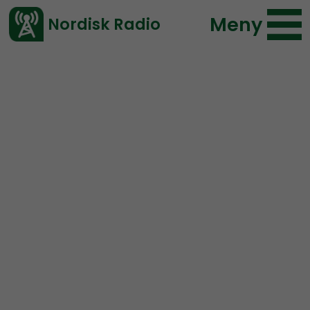
Meny
Nordisk Radio
Vårt senaste avsnitt!
Avsnitt
Lifsferill
Peter
2018-05-14 15:00
Ladda ned ⇓
</> embed
Lifsferill #9 – Mer än
höns