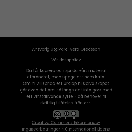
r
Ansvarig utgivare:
Vera Oredsson
Vår
datapolicy
Du får kopiera och sprida vårt material
oförändrat, men uppge oss som källa.
Om ni vill sprida ett urklipp ni själva skapat
går även det bra, så länge det inte görs med
ett vinstdrivande syfte - då behöver ni
skriftlig tillåtelse från oss.
Creative Commons Erkännande-
IngaBearbetningar 4.0 Internationell Licens