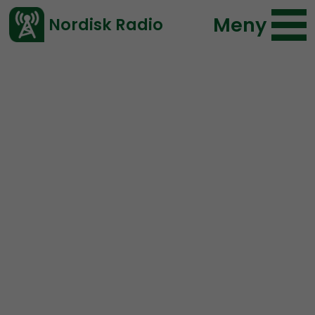
Meny
Nordisk Radio
Vårt senaste avsnitt!
Avsnitt
Leadership Perspective
Nordisk Radio
2021-10-13 22:00
Ladda ned ⇓
</> embed
Leadership Perspective
#17: