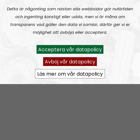
RSS:
https://nordiskradio.se/?format=mp3-
Detta är någonting som nästan alla webbsidor gör nuförtiden
rss&show=leadership-perspective
och ingenting konstigt eller udda, men vi är måna om
transparens vad gäller den data vi samlar, därför ger vi er
möjlighet att avböja eller acceptera.
Leadership Perspective #28:
Homosexuals, drag queens and pedophiles
Acceptera vår datapolicy
Avböj vår datapolicy
Läs mer om vår datapolicy
Leadership Perspective
Avsnitt
2023-07-12
It’s child abuse not to fight