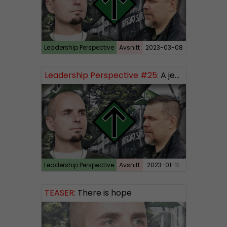
Leadership Perspective
Avsnitt
2023-03-08
Leadership Perspective #25:
A jew is a jew and propaganda is propaganda – how to influence our people
Leadership Perspective
Avsnitt
2023-01-11
TEASER:
There is hope