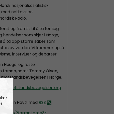
orsk nasjonalsosialistisk
d med nettavisen
Nordisk Radio.
st og fremst til å ta for seg
g hendelser som skjer i Norge,
 å ta opp større saker som
resten av verden. Vi kommer også
ivisme, intervjuer og debatter.
m Hauge, og faste
m Larsen, samt Tommy Olsen,
ke motstandsbevegelsen i Norge.
oyt@motstandsbevegelsen.org
akor
ld Fanen Høyt! med
RSS
tt
kradio.se/?format=mp3-