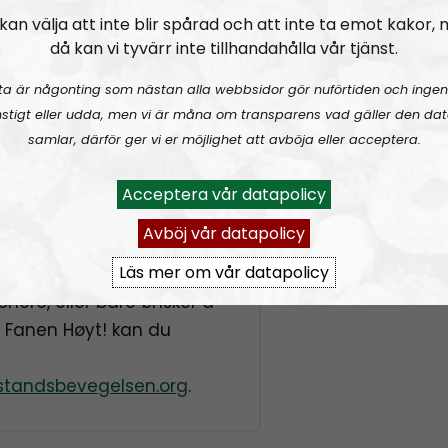
gram
rss&show=hold-fan
kan välja att inte blir spårad och att inte ta emot kakor,
lærer – får 150 000 kroner i
då kan vi tyvärr inte tillhandahålla vår tjänst.
ta är någonting som nästan alla webbsidor gör nuförtiden och ingen
stigt eller udda, men vi är måna om transparens vad gäller den dat
kiens ettermæle
samlar, därför ger vi er möjlighet att avböja eller acceptera.
 norsk
Acceptera vår datapolicy
fremme nasjonalsosialismen»
Avböj vår datapolicy
Läs mer om vår datapolicy
onere, eller bare ønsker å
 Fanen Høyt! kan du
tandsbevegelsen.org
.