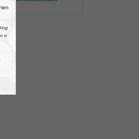
en-hyt
 men
ting
a vi