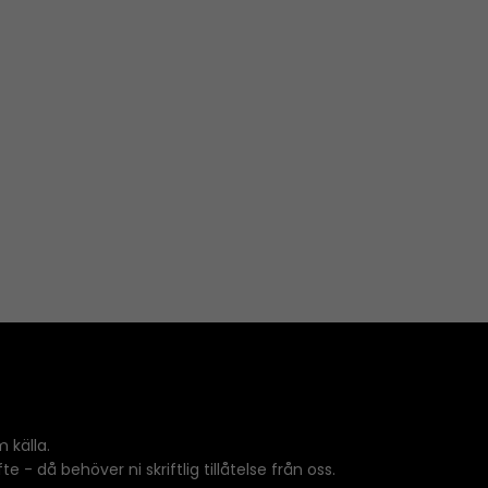
 källa.
 - då behöver ni skriftlig tillåtelse från oss.