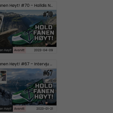
Hold Fanen Høyt! #70 – Halldis Neegård Østbye
en Høyt!
Avsnitt
2023-04-09
Hold Fanen Høyt! #67 – Intervju med tidligere SD-politikere
en Høyt!
Avsnitt
2023-01-21