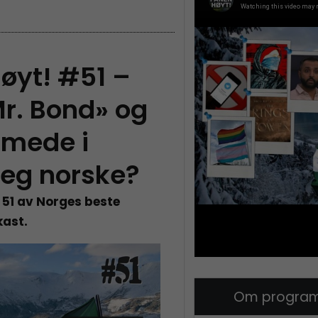
øyt! #51 –
r. Bond» og
mmede i
seg norske?
 51 av Norges beste
kast.
Om program