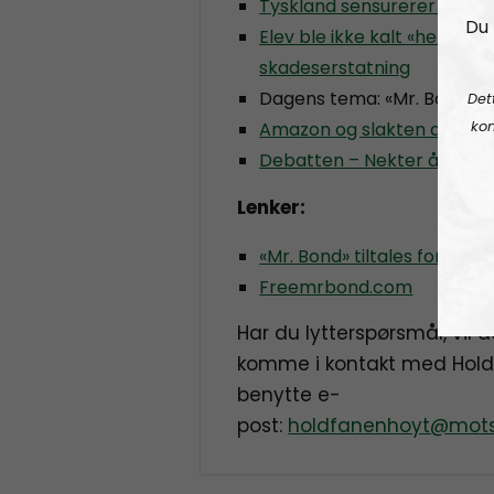
Tyskland sensurerer Tele
Du 
Elev ble ikke kalt «hen» av 
skadeserstatning
Dagens tema: «Mr. Bond»
Det
kon
Amazon og slakten av Tol
Debatten – Nekter å være
Lenker:
«Mr. Bond» tiltales for «å 
Freemrbond.com
Har du lytterspørsmål, vil d
komme i kontakt med Hold
benytte e-
post:
holdfanenhoyt@mots