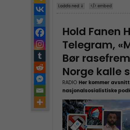
Ladda ned ⇓
</> embed
Hold Fanen H
Telegram, «M
Bør rasefre
Norge kalle 
RADIO
Her kommer avsnitt
nasjonalsosialistiske pod