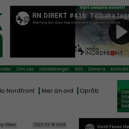
Vårt senaste avsnitt!
ender
Om oss
Inbäddningar
RSS
Donera
Kontakt
io Nordfront
Mer än ord
Opråb
La
Int
fro
Ne
y Olsen
2022-02-18 14:59