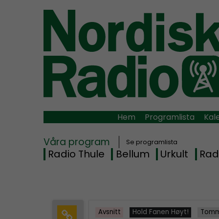
Hem
Programlista
Kal
Våra program
Se programlista
Radio Thule
Bellum
Urkult
Rad
Avsnitt
Hold Fanen Høyt!
Tomm