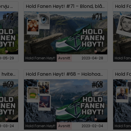
Hold Fanen Høyt! #72 – Intervju med Marcus Hansson
Hold Fanen Høyt! #71 – Blond, blåøyd og anabole steroider
3-05-29
Hold Fanen Høyt!
Avsnitt
2023-04-28
Hold Fan
Hold Fanen Høyt! #69 – Det hvite sinnet
Hold Fanen Høyt! #68 – Holohoaxdagen, Based ukrainere og Pornografi
3-03-24
Hold Fanen Høyt!
Avsnitt
2023-02-04
Hold Fan