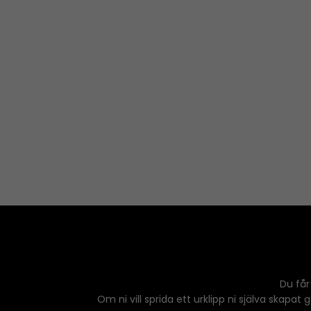
Du får
Om ni vill sprida ett urklipp ni själva skapat