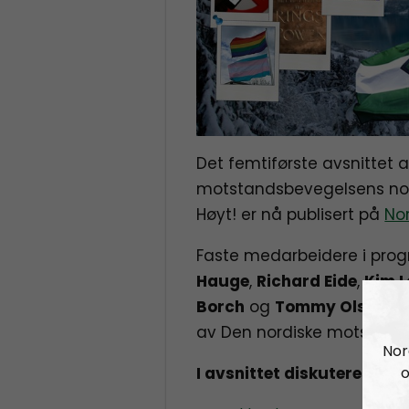
Det femtiførste avsnittet 
motstandsbevegelsens nor
Høyt! er nå publisert på
Nor
Faste medarbeidere i pr
Hauge
,
Richard Eide
,
Kim L
Borch
og
Tommy Olsen
, s
av Den nordiske motstand
Nor
o
I avsnittet diskuteres bla