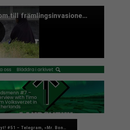
a oss
Bläddra i arkivet
ndsmenn #7 –
erview with Timo
m Volksverzet in
therlands