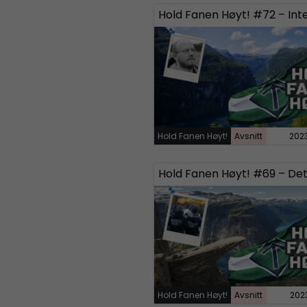
Hold Fanen Høyt!
Avsnitt
202
Hold Fanen Høyt!
Avsnitt
202