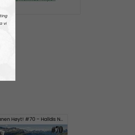
en-hyt
ting
a vi
Hold Fanen Høyt! #70 – Halldis Neegård Østbye