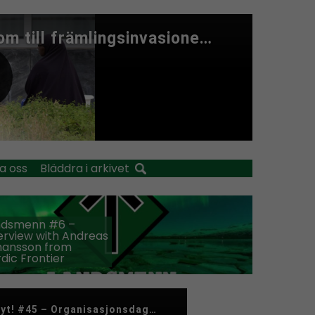
a oss
Bläddra i arkivet
ndsmenn #6 –
erview with Andreas
hansson from
dic Frontier