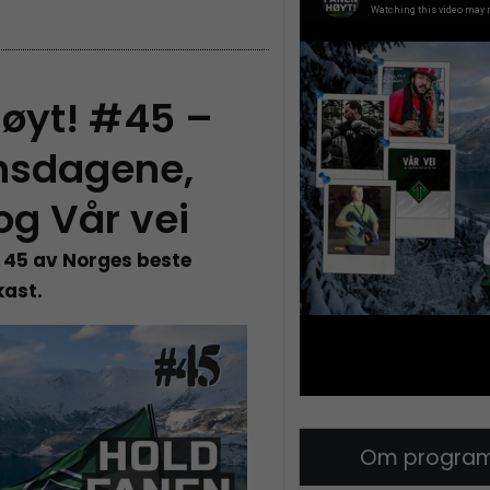
Høyt! #45 –
nsdagene,
og Vår vei
 45 av Norges beste
kast.
Om program