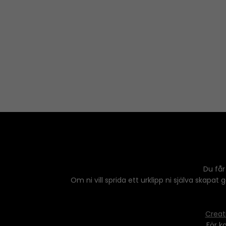
Du får
Om ni vill sprida ett urklipp ni själva skapat
Creat
För k