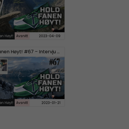
en Høyt!
Avsnitt
2023-04-09
Hold Fanen Høyt! #67 – Intervju med tidligere SD-politikere
en Høyt!
Avsnitt
2023-01-21