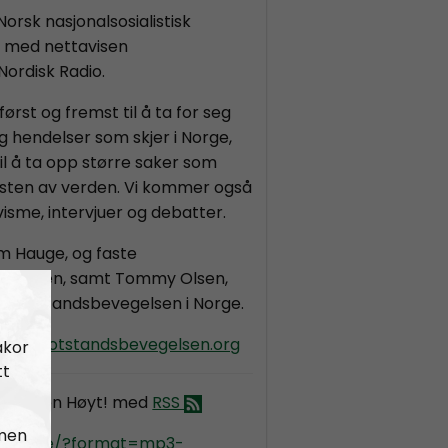
orsk nasjonalsosialistisk
d med nettavisen
Nordisk Radio.
st og fremst til å ta for seg
g hendelser som skjer i Norge,
 å ta opp større saker som
resten av verden. Vi kommer også
ivisme, intervjuer og debatter.
m Hauge, og faste
m Larsen, samt Tommy Olsen,
ke motstandsbevegelsen i Norge.
oyt@motstandsbevegelsen.org
akor
tt
ld Fanen Høyt! med
RSS
 men
kradio.se/?format=mp3-