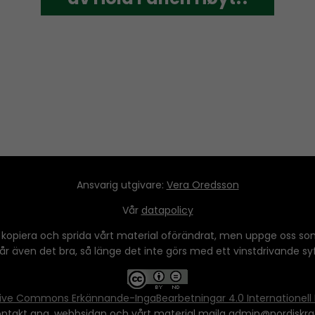
Ansvarig utgivare:
Vera Oredsson
Vår
datapolicy
 kopiera och sprida vårt material oförändrat, men uppge oss som
 går även det bra, så länge det inte görs med ett vinstdrivande syfte
ive Commons Erkännande-IngaBearbetningar 4.0 Internationell 
ontakt ang. webbsidan och vårt material maila admin@nordiskra