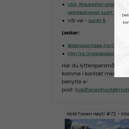
USA: Waukesha-angriper er
selvbeskrevet svart terror
Det
Vår vei –
punkt 8
kon
Lenker:
Bildereportasje fra Organ
Film fra Organisasjonsdag
Har du lytterspørsmål, vil d
komme i kontakt med Hold
benytte e-
post:
holdfanenhoyt@mots