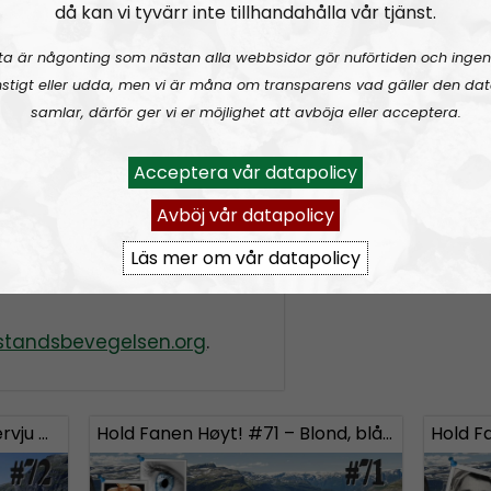
då kan vi tyvärr inte tillhandahålla vår tjänst.
 en dømt pedofil og
rss&show=hold-fan
ist som hatet hvite
ta är någonting som nästan alla webbsidor gör nuförtiden och ingen
stigt eller udda, men vi är måna om transparens vad gäller den dat
samlar, därför ger vi er möjlighet att avböja eller acceptera.
Acceptera vår datapolicy
isasjonsdagene
ene 2021
Avböj vår datapolicy
onere, eller bare ønsker å
Läs mer om vår datapolicy
 Fanen Høyt! kan du
tandsbevegelsen.org
.
Hold Fanen Høyt! #72 – Intervju med Marcus Hansson
Hold Fanen Høyt! #71 – Blond, blåøyd og anabole steroider