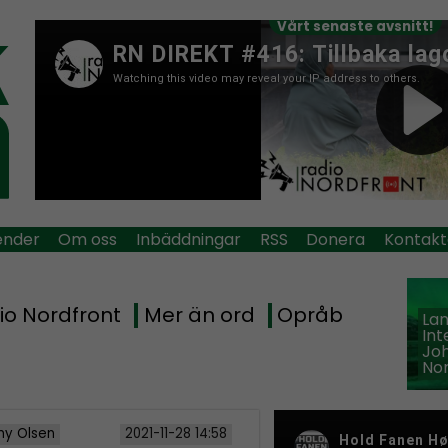
Vårt senaste avsnitt!
ender
Om oss
Inbäddningar
RSS
Donera
Kontakt
io Nordfront
Mer än ord
Opråb
La
Int
Jo
Nor
y Olsen
2021-11-28 14:58