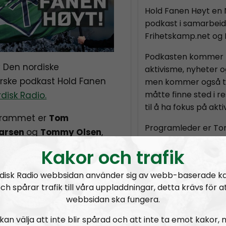
Hold Fanen Høyt en N
podkast i samarbei
Frihetskamp.net og 
Podkasten kommer før
v Den nordiske
aktivisme, nyheter o
ske podkast Hold Fanen
men kommer også til
måtte finne sted i 
disk Radio.
til å ha fokus på akt
ogrammet er
Tom
Programleder er To
Larsen
og
Tommy Olsen
,
medarbeidere er Ki
av Den nordiske
Kakor och trafik
sjef for Den nordis
E-post:
holdfanenh
disk Radio webbsidan använder sig av webb-baserade k
nt annet:
ch spårar trafik till våra uppladdningar, detta krävs för a
webbsidan ska fungera.
Prenumerera på Ho
kan välja att inte blir spårad och att inte ta emot kakor,
det jødiske systemet
RSS:
https://nordis