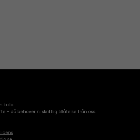
 källa.
 - då behöver ni skriftlig tillåtelse från oss.
Licens
dio.se