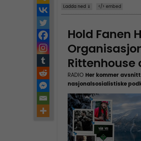
Ladda ned ⇓
</> embed
Hold Fanen 
Organisasjo
Rittenhouse 
RADIO
Her kommer avsnitt
nasjonalsosialistiske pod