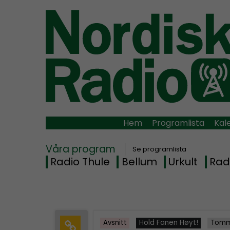
Hem
Programlista
Kal
Våra program
Se programlista
Radio Thule
Bellum
Urkult
Rad
Avsnitt
Hold Fanen Høyt!
Tomm