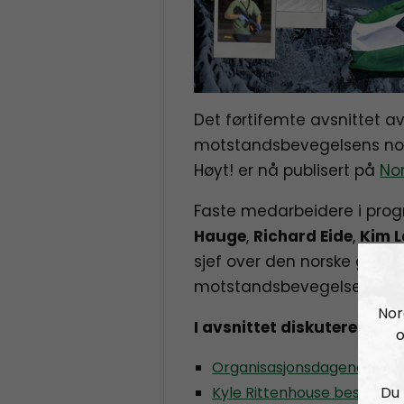
Det førtifemte avsnittet a
motstandsbevegelsens nor
Høyt! er nå publisert på
Nor
Faste medarbeidere i pr
Hauge
,
Richard Eide
,
Kim 
sjef over den norske gren 
motstandsbevegelsen.
Nor
I avsnittet diskuteres bla
o
Organisasjonsdagene 2021
Du 
Kyle Rittenhouse beseirer 