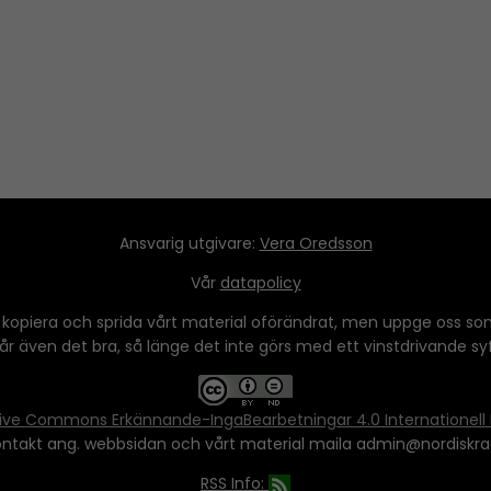
Ansvarig utgivare:
Vera Oredsson
Vår
datapolicy
 kopiera och sprida vårt material oförändrat, men uppge oss som
 går även det bra, så länge det inte görs med ett vinstdrivande syfte
ive Commons Erkännande-IngaBearbetningar 4.0 Internationell 
ontakt ang. webbsidan och vårt material maila admin@nordiskra
RSS Info: