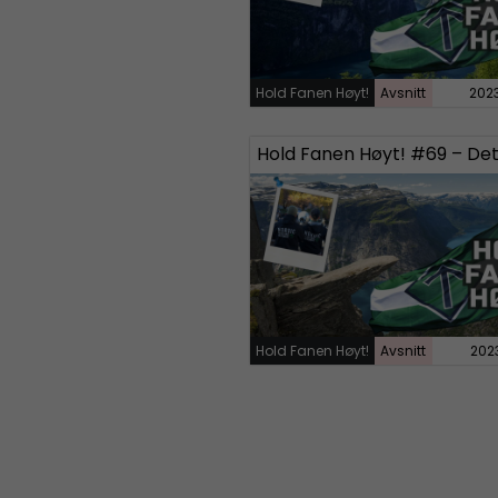
Hold Fanen Høyt!
Avsnitt
202
Hold Fanen Høyt!
Avsnitt
202