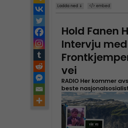
Ladda ned ⇓
</> embed
Hold Fanen H
Intervju me
Frontkjempe
vei
RADIO
Her kommer avsn
beste nasjonalsosialis