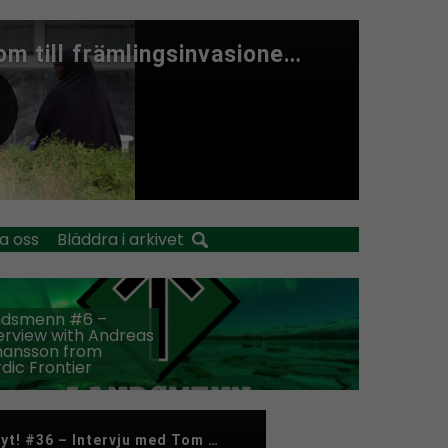
a oss
Bläddra i arkivet
ndsmenn #6 –
erview with Andreas
hansson from
dic Frontier