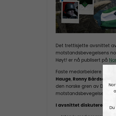
Det trettisjette avsnittet 
motstandsbevegelsens nor
Høyt! er nå publisert på
Nor
Faste medarbeidere i pr
Hauge
,
Ronny Bårdsen
og
Nor
den norske gren av Den no
o
motstandsbevegelsen.
I avsnittet diskuteres bla
Du 