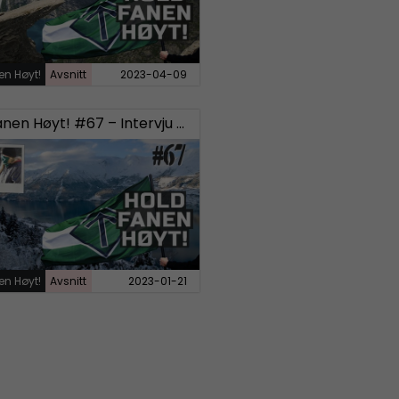
en Høyt!
Avsnitt
2023-04-09
Hold Fanen Høyt! #67 – Intervju med tidligere SD-politikere
en Høyt!
Avsnitt
2023-01-21