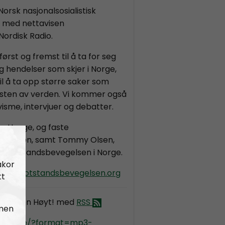
orsk nasjonalsosialistisk
d med nettavisen
Nordisk Radio.
st og fremst til å ta for seg
g hendelser som skjer i Norge,
 å ta opp større saker som
resten av verden. Vi kommer også
ivisme, intervjuer og debatter.
m Hauge, og faste
m Larsen, samt Tommy Olsen,
ke motstandsbevegelsen i Norge.
akor
oyt@motstandsbevegelsen.org
tt
ld Fanen Høyt! med
RSS
 men
kradio.se/?format=mp3-