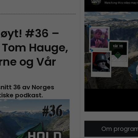
øyt! #36 –
d Tom Hauge,
rne og Vår
itt 36 av Norges
tiske podkast.
Om program