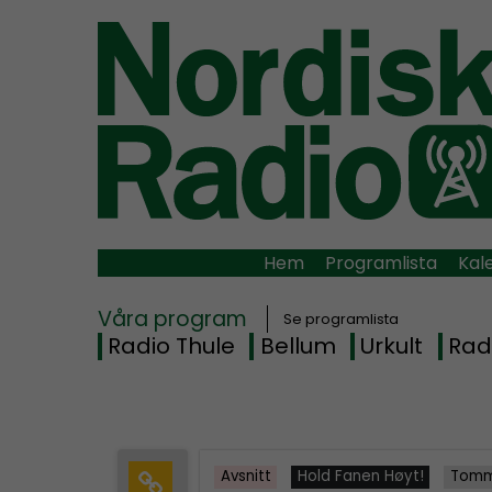
Hem
Programlista
Kal
Våra program
Se programlista
Radio Thule
Bellum
Urkult
Rad
Avsnitt
Hold Fanen Høyt!
Tomm