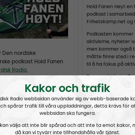
Hold Fanen Høyt en N
podkast i samarbei
Frihetskamp.net og 
Podkasten kommer før
aktivisme, nyheter o
men kommer også til
av Den nordiske
måtte finne sted i 
ske podkast Hold Fanen
til å ha fokus på akt
disk Radio.
Programleder er To
ogrammet er
Tom
Kakor och trafik
medarbeidere er Ki
sjef for Den nordis
Tommy Olsen
, sjef over
disk Radio webbsidan använder sig av webb-baserade k
rdiske
E-post:
holdfanenh
ch spårar trafik till våra uppladdningar, detta krävs för a
webbsidan ska fungera.
Prenumerera på Ho
nt annet:
kan välja att inte blir spårad och att inte ta emot kakor,
då kan vi tyvärr inte tillhandahålla vår tjänst.
RSS:
https://nordis