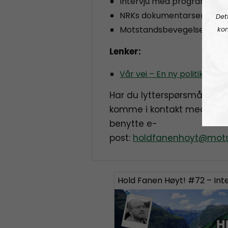
Intervju med programlede
NRKs dokumentarserie «Fr
Det
Motstandsbevegelsens polit
kon
Lenker:
Vår vei – En ny politikk for 
Har du lytterspørsmål, vil d
komme i kontakt med Hold
benytte e-
post:
holdfanenhoyt@mots