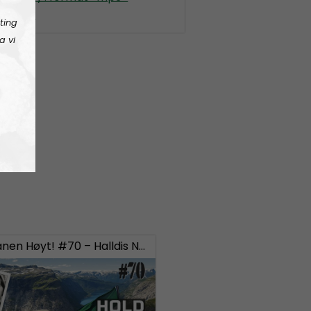
en-hyt
ting
a vi
Hold Fanen Høyt! #70 – Halldis Neegård Østbye