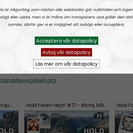
r
Tom Hauge
.
rss&show=hold-fan
ontkjemperne».
ta är någonting som nästan alla webbsidor gör nuförtiden och ingen
ikk, punkt 1.
stigt eller udda, men vi är måna om transparens vad gäller den dat
samlar, därför ger vi er möjlighet att avböja eller acceptera.
Acceptera vår datapolicy
en ny tid
Avböj vår datapolicy
onere, eller bare ønsker å
 Fanen Høyt! kan du
Läs mer om vår datapolicy
tandsbevegelsen.org
.
Hold Fanen Høyt! #72 – Intervju med Marcus Hansson
Hold Fanen Høyt! #71 – Blond, blåøyd og anabole steroider