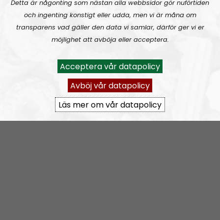
rss&show=coronabunkern
Detta är någonting som nästan alla webbsidor gör nuförtiden
och ingenting konstigt eller udda, men vi är måna om
transparens vad gäller den data vi samlar, därför ger vi er
Coronabunkern läggs på is
möjlighet att avböja eller acceptera.
Acceptera vår datapolicy
Avböj vår datapolicy
Läs mer om vår datapolicy
Coronabunkern
Artikel
2020-05-04
Covid Symptom Tracker i Sverige,
är datainsamlingen harmlös?
A
00:00
00:00