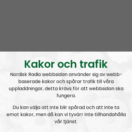
Om programmet Coronabunkern
Intervjuer — Nyhetsrapportering — Information —
Utbildning
När inte landets etablerade medier tar ansvar i
informationspridning kring Coronakrisen, så tar vi
ansvar.
Kakor och trafik
Livesändningar kl 16:00, varje vardag.
Nordisk Radio webbsidan använder sig av webb-
baserade kakor och spårar trafik till våra
Läs mer om programmet
.
uppladdningar, detta krävs för att webbsidan ska
fungera.
Epost:
coronabunkern@nordiskradio.se
Du kan välja att inte blir spårad och att inte ta
Prenumerera på Coronabunkern med
RSS
emot kakor, men då kan vi tyvärr inte tillhandahålla
vår tjänst.
RSS:
https://nordiskradio.se/?format=mp3-