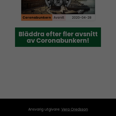
e
r
Coronabunkern
Avsnitt
2020-04-28
Bläddra efter fler avsnitt
Bläddra efter fler avsnitt
av Coronabunkern!
av Coronabunkern!
Ansvarig utgivare:
Vera Oredsson