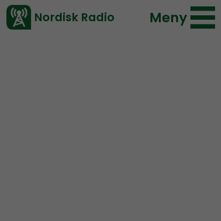
Meny
Nordisk Radio
Vårt senaste avsnitt!
Avsnitt
Coronabunkern
Nordisk Radio
2020-04-08 15:25
Ladda ned ⇓
</> embed
Coronabunkern – 8/4
NYHETER.
Coronabunkern ger dig senaste nytt om den
pågående samhällskrisen.