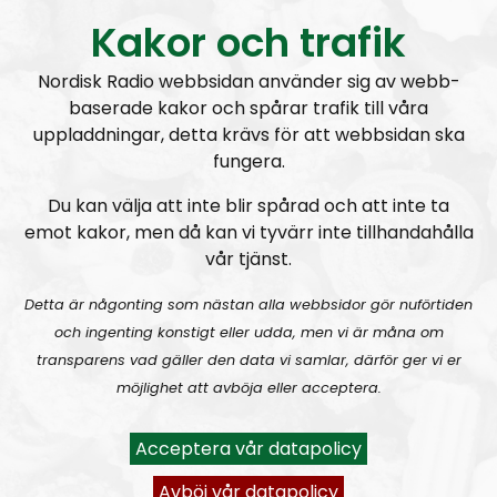
Kakor och trafik
Nordisk Radio webbsidan använder sig av webb-
baserade kakor och spårar trafik till våra
uppladdningar, detta krävs för att webbsidan ska
Mer än ord
Avsnitt
2026-08-02
fungera.
MÄO#324
Lilla Mer än ord – Nordendagarna & dans i skogen
Du kan välja att inte blir spårad och att inte ta
emot kakor, men då kan vi tyvärr inte tillhandahålla
vår tjänst.
Detta är någonting som nästan alla webbsidor gör nuförtiden
och ingenting konstigt eller udda, men vi är måna om
transparens vad gäller den data vi samlar, därför ger vi er
möjlighet att avböja eller acceptera.
Mer än ord
Avsnitt
2026-07-27
Acceptera vår datapolicy
MÄO#323
Lilla Mer än ord – Rättsväsendet & politiska fångar
Avböj vår datapolicy