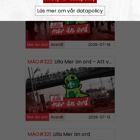
Läs mer om vår datapolicy
Mer än ord
Avsnitt
2026-07-19
MÄO#322:
Lilla Mer än ord – Att vara organiserad
Mer än ord
Avsnitt
2026-07-12
MÄO#321:
Lilla Mer än ord