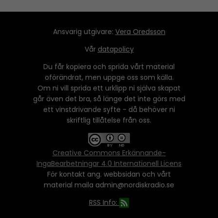
Ansvarig utgivare:
Vera Oredsson
Vår
datapolicy
Du får kopiera och sprida vårt material
oförändrat, men uppge oss som källa.
Om ni vill sprida ett urklipp ni själva skapat
går även det bra, så länge det inte görs med
ett vinstdrivande syfte - då behöver ni
skriftlig tillåtelse från oss.
Creative Commons Erkännande-
IngaBearbetningar 4.0 Internationell Licens
För kontakt ang. webbsidan och vårt
material maila admin@nordiskradio.se
RSS Info: