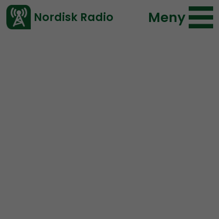
Meny
Nordisk Radio
Vårt senaste avsnitt!
Avsnitt
Radio Nordfront
Nordisk Radio
2020-08-30 16:19
Ladda ned ⇓
</> embed
RN DIREKT#171:
Försvarsrapport,