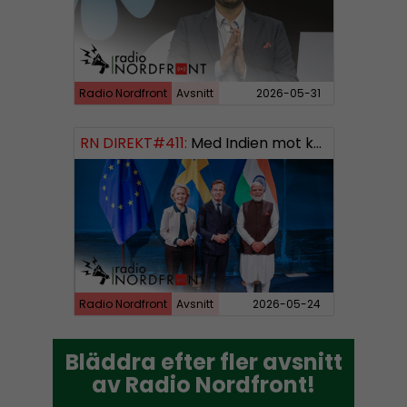
Radio Nordfront
Avsnitt
2026-05-31
RN DIREKT#411:
Med Indien mot kosmos SWISH: 0700738064
Radio Nordfront
Avsnitt
2026-05-24
Bläddra efter fler avsnitt
Bläddra efter fler avsnitt
av Radio Nordfront!
av Radio Nordfront!