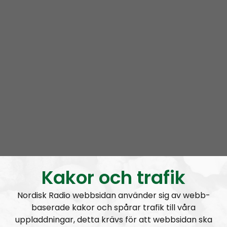
Här är Radio Nordfronts bitcoinadress:
1DQHohS9xUDoPt2WnABRhCCAovjVHRQv4d
Glöm inte att e-posta namn/alias och summa donerad
till
radionordfront@nordiskradio.se
för att bli tackad i
Radio Nordfront-sändningarna.
Kontantdonationer: Skicka till “Nordfront Att: Radio
Nordfront, Box 52, 77222 Grängesberg
“.
Kakor och trafik
Nordisk Radio webbsidan använder sig av webb-
baserade kakor och spårar trafik till våra
uppladdningar, detta krävs för att webbsidan ska