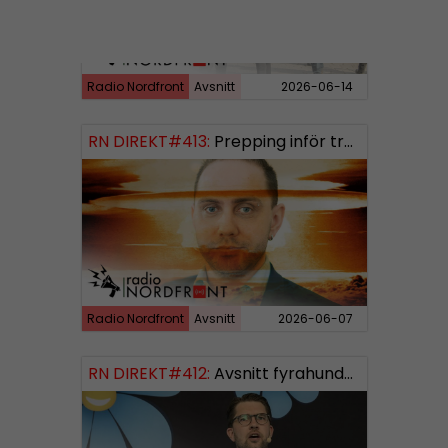
Radio Nordfront
Avsnitt
2026-06-14
RN DIREKT#413:
Prepping inför tredje världskriget
Radio Nordfront
Avsnitt
2026-06-07
RN DIREKT#412:
Avsnitt fyrahundratolv SWISH: 0700738064