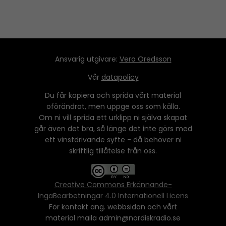
Ansvarig utgivare:
Vera Oredsson
Vår
datapolicy
Du får kopiera och sprida vårt material
oförändrat, men uppge oss som källa.
Om ni vill sprida ett urklipp ni själva skapat
går även det bra, så länge det inte görs med
ett vinstdrivande syfte - då behöver ni
skriftlig tillåtelse från oss.
Creative Commons Erkännande-
IngaBearbetningar 4.0 Internationell Licens
För kontakt ang. webbsidan och vårt
material maila admin@nordiskradio.se