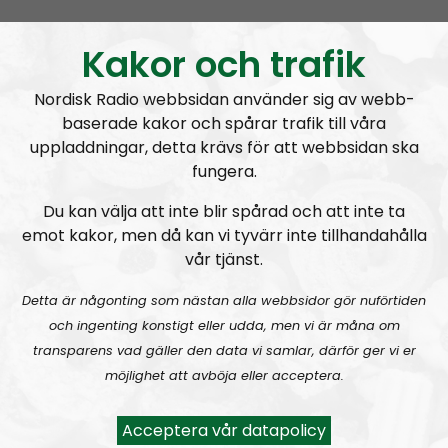
Epost:
coronabunkern@nordiskradio.se
Kakor och trafik
Prenumerera på Coronabunkern med
RSS
Nordisk Radio webbsidan använder sig av webb-
RSS:
https://nordiskradio.se/?format=mp3-
baserade kakor och spårar trafik till våra
rss&show=coronabunkern
uppladdningar, detta krävs för att webbsidan ska
fungera.
Coronabunkern läggs på is
Du kan välja att inte blir spårad och att inte ta
emot kakor, men då kan vi tyvärr inte tillhandahålla
vår tjänst.
Detta är någonting som nästan alla webbsidor gör nuförtiden
och ingenting konstigt eller udda, men vi är måna om
transparens vad gäller den data vi samlar, därför ger vi er
möjlighet att avböja eller acceptera.
Coronabunkern
Artikel
2020-05-04
Acceptera vår datapolicy
Covid Symptom Tracker i Sverige,