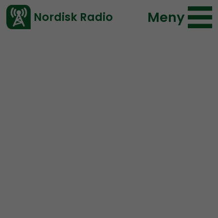
Meny
Nordisk Radio
Vårt senaste avsnitt!
Avsnitt
Coronabunkern
Nordisk Radio
2020-04-28 15:53
Ladda ned ⇓
</> embed
Coronabunkern – 28/4
NYHETER.
Coronabunkern ger dig senaste nytt om den
pågående samhällskrisen.