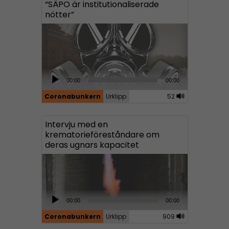
“SÄPO är institutionaliserade
nötter”
A
00:00
00:00
u
Coronabunkern
Urklipp
52
d
i
Intervju med en
o
krematorieföreståndare om
P
deras ugnars kapacitet
l
a
y
e
A
00:00
00:00
r
u
Coronabunkern
Urklipp
909
d