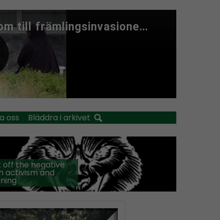
a oss
Bläddra i arkivet
 off the negative
h activism and
ining