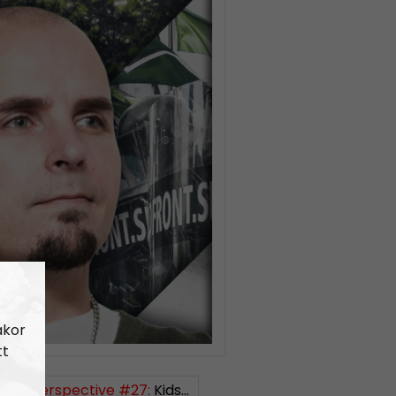
akor
tt
ship Perspective #27:
Kids in the struggle, getting yourself a woman and psychological warfare