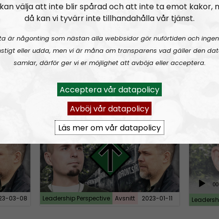
n
kan välja att inte blir spårad och att inte ta emot kakor,
då kan vi tyvärr inte tillhandahålla vår tjänst.
A
r
ta är någonting som nästan alla webbsidor gör nuförtiden och ingen
r
stigt eller udda, men vi är måna om transparens vad gäller den dat
o
samlar, därför ger vi er möjlighet att avböja eller acceptera.
A
U
00:00
00:00
w
u
s
23-07-12
Leadersh
Leadership Perspective
Urklipp
488
k
d
Acceptera vår datapolicy
e
e
i
U
Avböj vår datapolicy
:
National socialist optics, vandalism and assaults
Leadership Perspective #25:
A jew is a jew and propaganda is propaganda – how to influence our people
TEASER
o
y
p
P
/
Läs mer om vår datapolicy
s
l
D
t
a
o
o
y
w
i
e
n
A
n
00
r
A
u
c
23-03-08
Leadership Perspective
Avsnitt
2023-01-11
r
Leadersh
d
r
r
i