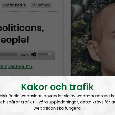
Ladda ned ⇓
</> embed
oliticans,
people!
U
00:40
s
Perspective #6
.
e
U
p
Kakor och trafik
/
disk Radio webbsidan använder sig av webb-baserade k
D
ch spårar trafik till våra uppladdningar, detta krävs för a
o
webbsidan ska fungera.
w
:
Homosexuals, drag queens and pedophiles
It’s child abuse not to fight
Leader