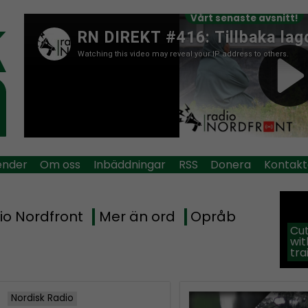
Vårt senaste avsnitt!
ender
Om oss
Inbäddningar
RSS
Donera
Kontakt
io Nordfront
Mer än ord
Opråb
Cut
wit
tra
Nordisk Radio