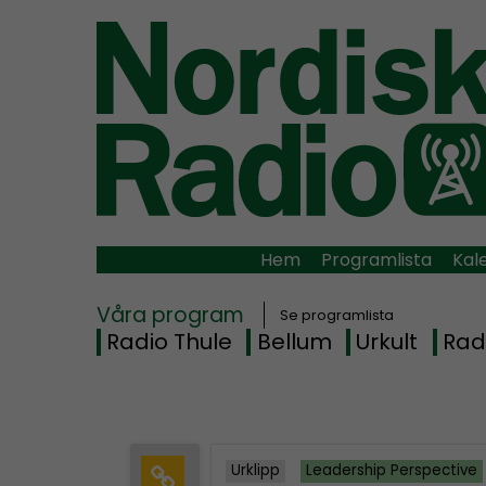
Hem
Programlista
Kal
Våra program
Se programlista
Radio Thule
Bellum
Urkult
Rad
Urklipp
Leadership Perspective