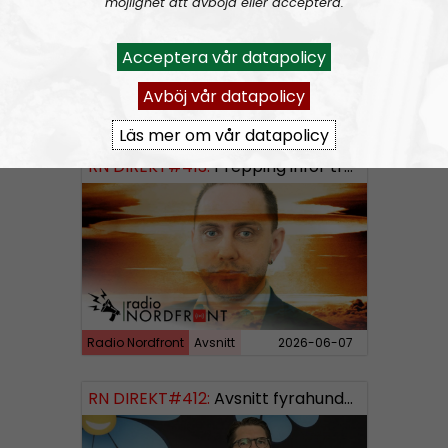
möjlighet att avböja eller acceptera.
Acceptera vår datapolicy
Avböj vår datapolicy
Radio Nordfront
Avsnitt
2026-06-14
Läs mer om vår datapolicy
RN DIREKT#413:
Prepping inför tredje världskriget
Radio Nordfront
Avsnitt
2026-06-07
RN DIREKT#412:
Avsnitt fyrahundratolv SWISH: 0700738064