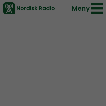
Meny
Nordisk Radio
Vårt senaste avsnitt!
Urklipp
Radio Nordfront
Nordisk Radio
51 lyssningar
2022-03-22 05:48
Ladda ned ⇓
</> embed
Veckans NS-tips: