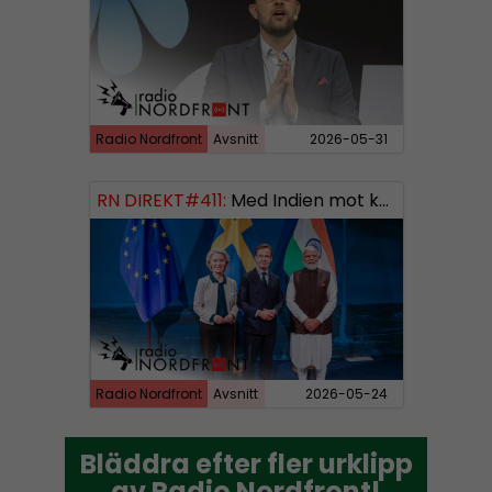
Radio Nordfront
Avsnitt
2026-05-31
RN DIREKT#411:
Med Indien mot kosmos SWISH: 0700738064
Radio Nordfront
Avsnitt
2026-05-24
Bläddra efter fler urklipp
Bläddra efter fler urklipp
av Radio Nordfront!
av Radio Nordfront!