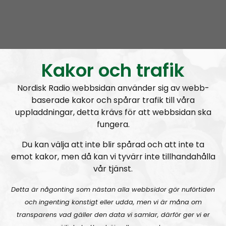
Radio Nordfront
Avsnitt
2026-08-02
Kakor och trafik
RN DIREKT#415:
Sommarlov och prepping
SW
Nordisk Radio webbsidan använder sig av webb-
baserade kakor och spårar trafik till våra
uppladdningar, detta krävs för att webbsidan ska
fungera.
Du kan välja att inte blir spårad och att inte ta
emot kakor, men då kan vi tyvärr inte tillhandahålla
Radio Nordfront
Avsnitt
2026-06-29
vår tjänst.
Detta är någonting som nästan alla webbsidor gör nuförtiden
RN DIREKT#414:
Almedalen och Hübinettes fall
och ingenting konstigt eller udda, men vi är måna om
transparens vad gäller den data vi samlar, därför ger vi er