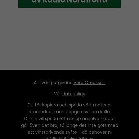
Ansvarig utgivare:
Vera Oredsson
Vår
datapolicy
Du får kopiera och sprida vårt material
oförändrat, men uppge oss som källa.
Om ni vill sprida ett urklipp ni själva skapat
går även det bra, så länge det inte görs med
ett vinstdrivande syfte - då behöver ni
skriftlig tillåtelse från oss.