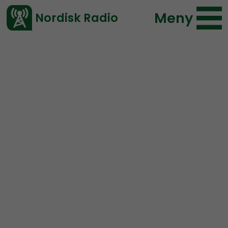
Meny
Nordisk Radio
Vårt senaste avsnitt!
Urklipp
Mer än ord
Nordisk Radio
58 lyssningar
2021-09-03 23:58
Ladda ned ⇓
</> embed
Våldtäktsbejakande
extremism