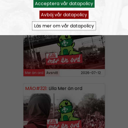
Acceptera vår datapolicy
Mer än ord
Avsnitt
2026-07-19
Avböj vår datapolicy
MÄO#322:
Lilla Mer än ord – Att vara organiserad
Läs mer om vår datapolicy
Mer än ord
Avsnitt
2026-07-12
MÄO#321:
Lilla Mer än ord