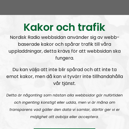
Mer än ord
Avsnitt
2026-08-02
MÄO#324
Lilla Mer än ord – Nordendagarna & dans i skogen
Kakor och trafik
Nordisk Radio webbsidan använder sig av webb-
baserade kakor och spårar trafik till våra
uppladdningar, detta krävs för att webbsidan ska
fungera.
Mer än ord
Avsnitt
2026-07-27
Du kan välja att inte blir spårad och att inte ta
emot kakor, men då kan vi tyvärr inte tillhandahålla
vår tjänst.
MÄO#323
Lilla Mer än ord – Rättsväsendet & politiska fångar
Detta är någonting som nästan alla webbsidor gör nuförtiden
och ingenting konstigt eller udda, men vi är måna om
transparens vad gäller den data vi samlar, därför ger vi er
möjlighet att avböja eller acceptera.