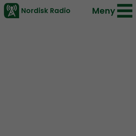
Meny
Nordisk Radio
Vårt senaste avsnitt!
Urklipp
NR Småland
Nordisk Radio
47 lyssningar
2020-05-24 14:00
Ladda ned ⇓
</> embed
Tommie Lindhs namn är
känt över hela världen