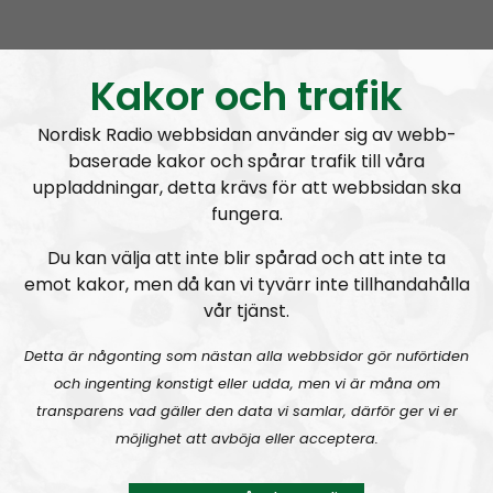
NR Småland #129:
Grovmotorik & bakelittelefon
Kakor och trafik
Nordisk Radio webbsidan använder sig av webb-
baserade kakor och spårar trafik till våra
uppladdningar, detta krävs för att webbsidan ska
fungera.
NR Småland
Avsnitt
2025-03-16
Du kan välja att inte blir spårad och att inte ta
emot kakor, men då kan vi tyvärr inte tillhandahålla
NR Småland #128:
Vi är tillbaka
vår tjänst.
Detta är någonting som nästan alla webbsidor gör nuförtiden
och ingenting konstigt eller udda, men vi är måna om
transparens vad gäller den data vi samlar, därför ger vi er
möjlighet att avböja eller acceptera.