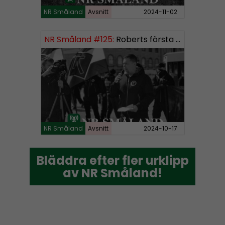
NR Småland
Avsnitt
2024-11-02
NR Småland #125:
Roberts första burk mjukmedel
NR Småland
Avsnitt
2024-10-17
Bläddra efter fler urklipp
Bläddra efter fler urklipp
av NR Småland!
av NR Småland!