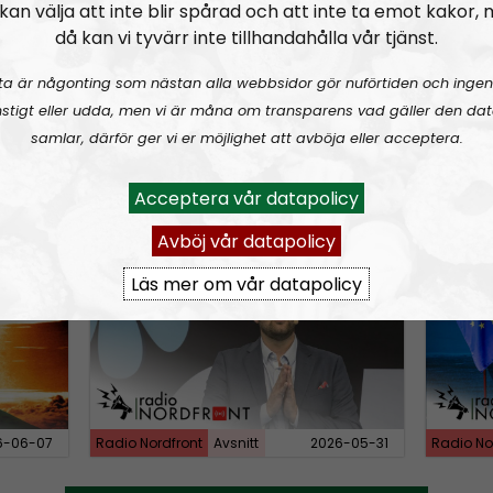
kan välja att inte blir spårad och att inte ta emot kakor,
w
då kan vi tyvärr inte tillhandahålla vår tjänst.
n
ta är någonting som nästan alla webbsidor gör nuförtiden och ingen
A
stigt eller udda, men vi är måna om transparens vad gäller den dat
r
samlar, därför ger vi er möjlighet att avböja eller acceptera.
r
o
6-08-02
Radio Nordfront
Avsnitt
2026-06-29
Radio No
Acceptera vår datapolicy
w
Avböj vår datapolicy
k
rldskriget
RN DIREKT#412:
Avsnitt fyrahundratolv SWISH: 0700738064
RN DIR
e
Läs mer om vår datapolicy
y
s
t
o
i
6-06-07
Radio Nordfront
Avsnitt
2026-05-31
Radio No
n
c