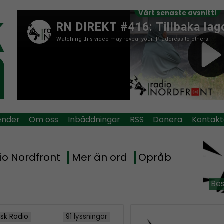
Vårt senaste avsnitt!
ender
Om oss
Inbäddningar
RSS
Donera
Kontakt
io Nordfront
Mer än ord
Opråb
Bes
isk Radio
91 lyssningar