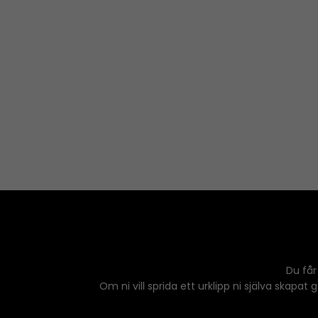
Du får
Om ni vill sprida ett urklipp ni själva skapat