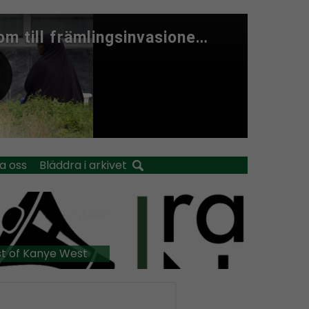
a oss
Bläddra i arkivet
t of Kanye West