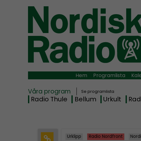
Hem
Programlista
Kal
Våra program
Se programlista
Radio Thule
Bellum
Urkult
Rad
Urklipp
Radio Nordfront
Nord