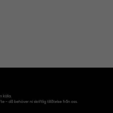
 källa.
 - då behöver ni skriftlig tillåtelse från oss.