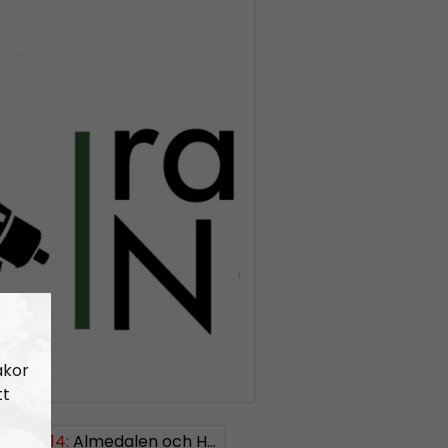
akor
tt
EKT#414:
ISH: 0738958452
Almedalen och Hübinettes fall