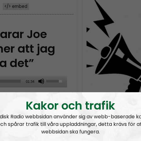
</> embed
varar Joe
er att jag
a det”
U
01:34
s
et i Frankrike och slaget
e
Kakor och trafik
U
p
disk Radio webbsidan använder sig av webb-baserade k
/
ch spårar trafik till våra uppladdningar, detta krävs för a
webbsidan ska fungera.
D
ngsinvasionen
RN DIREKT#415:
Sommarlov och prepping
SWISH: 0738958452
RN DIR
SW
o