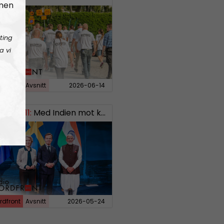
 men
ting
a vi
rdfront
Avsnitt
2026-06-14
EKT#411:
Med Indien mot kosmos SWISH: 0700738064
rdfront
Avsnitt
2026-05-24