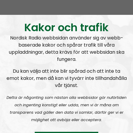
It’s child abuse not to fight
Kakor och trafik
Nordisk Radio webbsidan använder sig av webb-
baserade kakor och spårar trafik till våra
uppladdningar, detta krävs för att webbsidan ska
A
fungera.
00:00
00:00
u
Leadership Perspective
Urklipp
489
Du kan välja att inte blir spårad och att inte ta
d
emot kakor, men då kan vi tyvärr inte tillhandahålla
i
Leadership Perspective #27:
Kids in the struggle, getting yourself a woman and psychological warfare
vår tjänst.
o
P
Detta är någonting som nästan alla webbsidor gör nuförtiden
l
och ingenting konstigt eller udda, men vi är måna om
a
transparens vad gäller den data vi samlar, därför ger vi er
y
möjlighet att avböja eller acceptera.
e
r