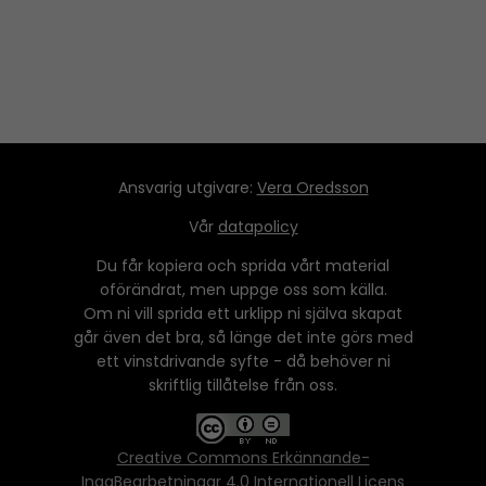
e
r
Ansvarig utgivare:
Vera Oredsson
Vår
datapolicy
Du får kopiera och sprida vårt material
oförändrat, men uppge oss som källa.
Om ni vill sprida ett urklipp ni själva skapat
går även det bra, så länge det inte görs med
ett vinstdrivande syfte - då behöver ni
skriftlig tillåtelse från oss.
Creative Commons Erkännande-
IngaBearbetningar 4.0 Internationell Licens