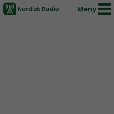
Meny
Nordisk Radio
Vårt senaste avsnitt!
Urklipp
Leadership Perspective
Nordisk Radio
39 lyssningar
2020-04-08 20:10
Ladda ned ⇓
</> embed
TEASER: