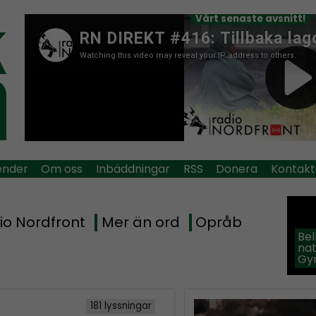
Vårt senaste avsnitt!
ender
Om oss
Inbäddningar
RSS
Donera
Kontakt
io Nordfront
Mer än ord
Opråb
Be
na
Gy
181 lyssningar