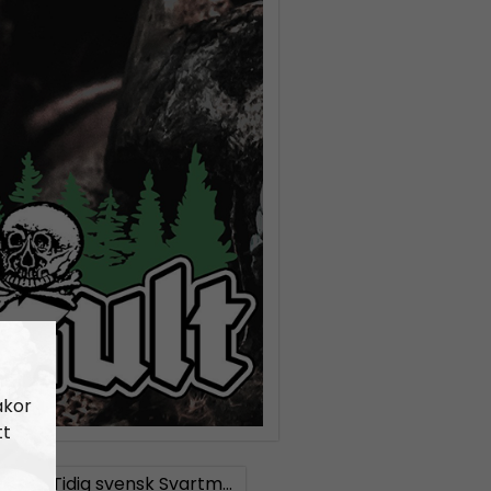
akor
tt
 #23:
Tidig svensk Svartmetall