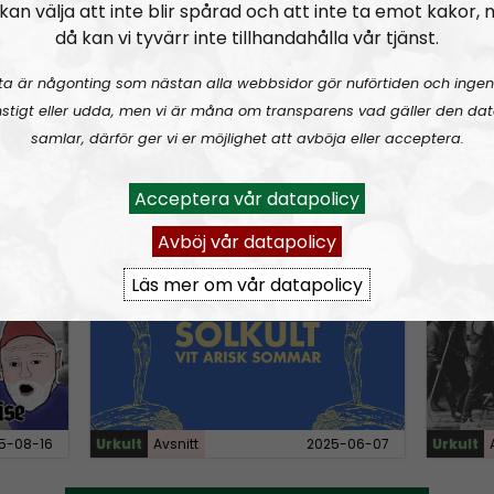
kan välja att inte blir spårad och att inte ta emot kakor,
n
då kan vi tyvärr inte tillhandahålla vår tjänst.
A
r
ta är någonting som nästan alla webbsidor gör nuförtiden och ingen
r
stigt eller udda, men vi är måna om transparens vad gäller den dat
o
samlar, därför ger vi er möjlighet att avböja eller acceptera.
w
6-05-22
Urkult
Avsnitt
2025-12-31
Urkult
k
Acceptera vår datapolicy
e
Avböj vår datapolicy
 Noise
URKULT #21:
Vit arisk sommar
URKULT
y
Läs mer om vår datapolicy
s
t
o
i
n
c
5-08-16
Urkult
Avsnitt
2025-06-07
Urkult
r