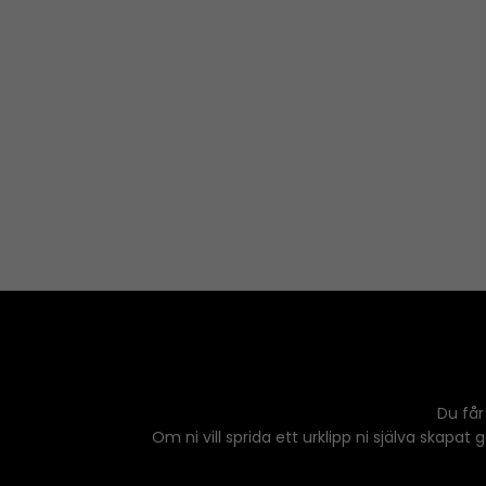
Du får
Om ni vill sprida ett urklipp ni själva skapat