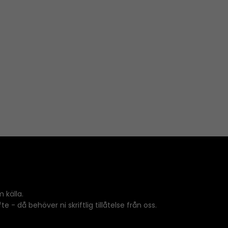
 källa.
 - då behöver ni skriftlig tillåtelse från oss.