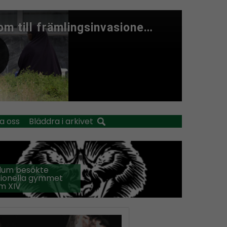
a oss
Bläddra i arkivet
llum besökte
tionella gymmet
m XIV