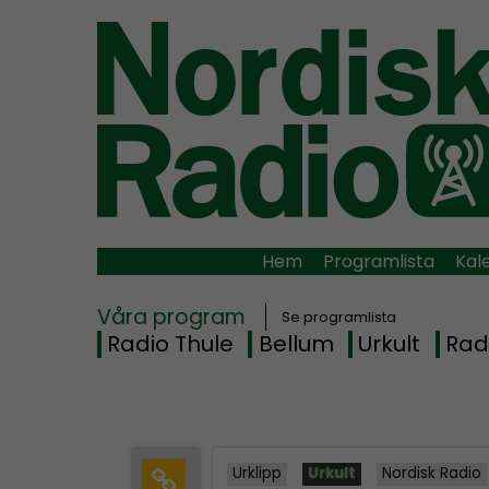
Hem
Programlista
Kal
Våra program
Se programlista
Radio Thule
Bellum
Urkult
Rad
Urklipp
Urkult
Nordisk Radio