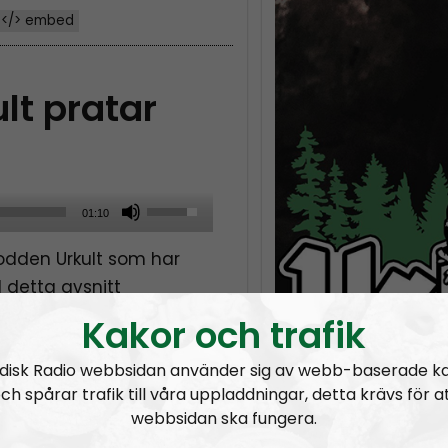
</> embed
lt pratar
U
01:10
s
odden Urkult som har
e
I detta avsnitt
U
k.
p
Kakor och trafik
/
disk Radio webbsidan använder sig av webb-baserade k
D
ch spårar trafik till våra uppladdningar, detta krävs för a
o
webbsidan ska fungera.
w
URKULT #25 ft. Fredrik Vejdeland:
Hail and kill – en hyllning till Manowar
URKULT #24:
Hata mer – känga ner: en hyllning till Jocke Karlsson
URKULT