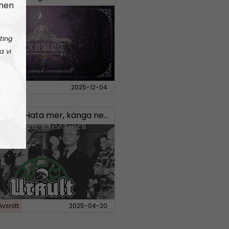
 men
ting
a vi
Avsnitt
2025-12-04
 #20:
Hata mer, känga ner – Svensk “vit makt”-musik
Avsnitt
2025-04-20