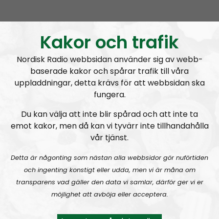
It’s child abuse not to fight
Kakor och trafik
Nordisk Radio webbsidan använder sig av webb-
baserade kakor och spårar trafik till våra
uppladdningar, detta krävs för att webbsidan ska
A
00:00
00:00
fungera.
u
Leadership Perspective
Urklipp
489
d
Du kan välja att inte blir spårad och att inte ta
i
emot kakor, men då kan vi tyvärr inte tillhandahålla
Leadership Perspective #27:
Kids in the struggle, getting yourself a woman and psychological warfare
o
vår tjänst.
P
Detta är någonting som nästan alla webbsidor gör nuförtiden
l
och ingenting konstigt eller udda, men vi är måna om
a
transparens vad gäller den data vi samlar, därför ger vi er
y
möjlighet att avböja eller acceptera.
e
r