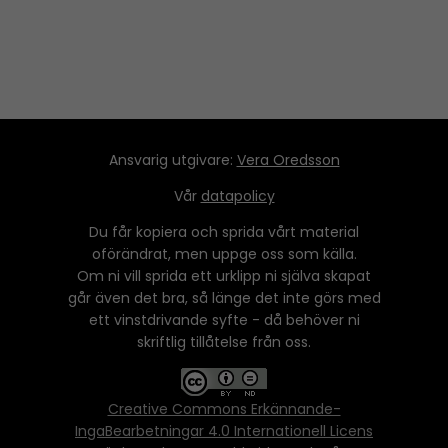
r
Ansvarig utgivare:
Vera Oredsson
Vår
datapolicy
Du får kopiera och sprida vårt material
oförändrat, men uppge oss som källa.
Om ni vill sprida ett urklipp ni själva skapat
går även det bra, så länge det inte görs med
ett vinstdrivande syfte - då behöver ni
skriftlig tillåtelse från oss.
Creative Commons Erkännande-
IngaBearbetningar 4.0 Internationell Licens