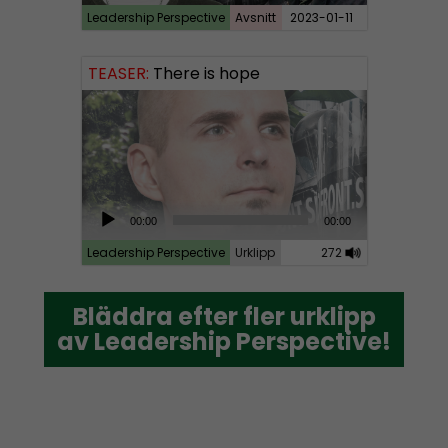
Leadership Perspective
Avsnitt
2023-01-11
TEASER:
There is hope
A
00:00
00:00
u
Leadership Perspective
Urklipp
272
d
i
Bläddra efter fler urklipp
Bläddra efter fler urklipp
o
av Leadership Perspective!
av Leadership Perspective!
P
l
a
y
e