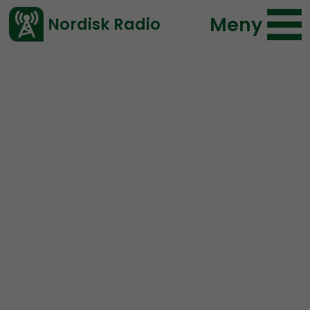
Meny
Nordisk Radio
Vårt senaste avsnitt!
Urklipp
Leadership Perspective
Nordisk Radio
141 lyssningar
2022-07-20 17:57
Ladda ned ⇓
</> embed
TEASER:
Quality or