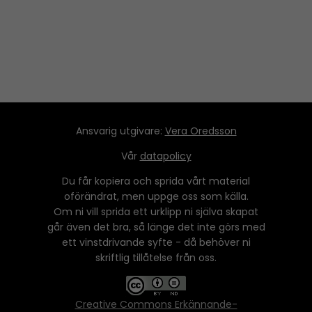
e
r
Ansvarig utgivare:
Vera Oredsson
Vår
datapolicy
Du får kopiera och sprida vårt material
oförändrat, men uppge oss som källa.
Om ni vill sprida ett urklipp ni själva skapat
går även det bra, så länge det inte görs med
ett vinstdrivande syfte - då behöver ni
skriftlig tillåtelse från oss.
Creative Commons Erkännande-