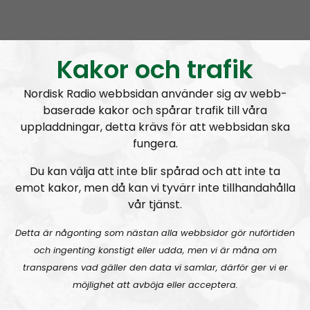
Leadership Perspective
Avsnitt
2023-07-12
It’s child abuse not to fight
Kakor och trafik
Nordisk Radio webbsidan använder sig av webb-
baserade kakor och spårar trafik till våra
uppladdningar, detta krävs för att webbsidan ska
A
fungera.
00:00
00:00
u
Du kan välja att inte blir spårad och att inte ta
Leadership Perspective
Urklipp
487
d
emot kakor, men då kan vi tyvärr inte tillhandahålla
i
vår tjänst.
Leadership Perspective #27:
Kids in the struggle, getting yourself a woman and psychological warfare
o
P
Detta är någonting som nästan alla webbsidor gör nuförtiden
l
och ingenting konstigt eller udda, men vi är måna om
a
transparens vad gäller den data vi samlar, därför ger vi er
y
möjlighet att avböja eller acceptera.
e