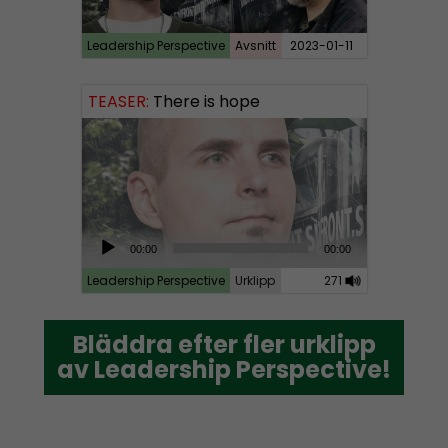
Leadership Perspective
Avsnitt
2023-01-11
TEASER:
There is hope
A
00:00
00:00
u
Leadership Perspective
Urklipp
271
d
i
Bläddra efter fler urklipp
Bläddra efter fler urklipp
o
av Leadership Perspective!
av Leadership Perspective!
P
l
a
y