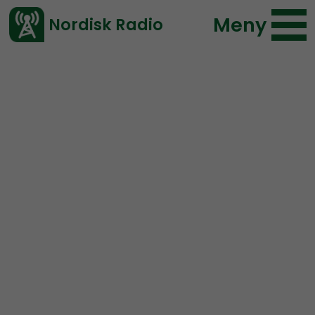
Meny
Nordisk Radio
Vårt senaste avsnitt!
Urklipp
Leadership Perspective
Nordisk Radio
123 lyssningar
2022-09-21 18:35
Ladda ned ⇓
</> embed
TEASER:
Fighters – not