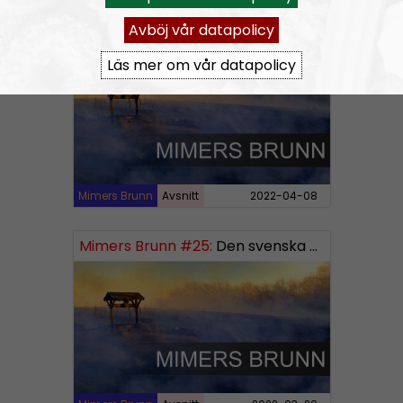
Avböj vår datapolicy
Mimers Brunn #26:
Norden och världen
Läs mer om vår datapolicy
Mimers Brunn
Avsnitt
2022-04-08
Mimers Brunn #25:
Den svenska mentaliteten