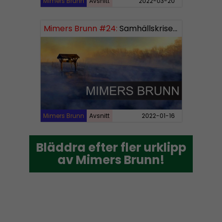
Mimers Brunn
Avsnitt
2022-03-20
Mimers Brunn #24:
Samhällskriserna
Mimers Brunn
Avsnitt
2022-01-16
Bläddra efter fler urklipp
Bläddra efter fler urklipp
av Mimers Brunn!
av Mimers Brunn!