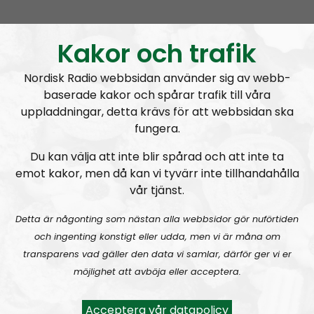
Mimers Brunn #28:
Återkomsten!
Kakor och trafik
Nordisk Radio webbsidan använder sig av webb-
baserade kakor och spårar trafik till våra
uppladdningar, detta krävs för att webbsidan ska
fungera.
Mimers Brunn
Avsnitt
2023-01-26
Du kan välja att inte blir spårad och att inte ta
emot kakor, men då kan vi tyvärr inte tillhandahålla
Mimers Brunn #27:
Nato, FN, EU och kurderna
vår tjänst.
Detta är någonting som nästan alla webbsidor gör nuförtiden
och ingenting konstigt eller udda, men vi är måna om
transparens vad gäller den data vi samlar, därför ger vi er
möjlighet att avböja eller acceptera.
Mimers Brunn
Avsnitt
2022-06-22
Acceptera vår datapolicy