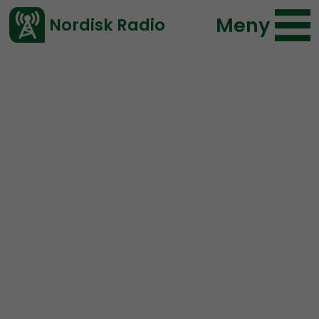
Meny
Nordisk Radio
Vårt senaste avsnitt!
Urklipp
Mimers Brunn
Nordisk Radio
143 lyssningar
2020-11-30 23:25
Ladda ned ⇓
</> embed
“Sverige är