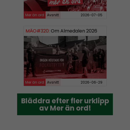
Mer än ord
Avsnitt
2026-07-05
MÄO#320:
Om Almedalen 2026
Mer än ord
Avsnitt
2026-06-29
Bläddra efter fler urklipp
Bläddra efter fler urklipp
av Mer än ord!
av Mer än ord!