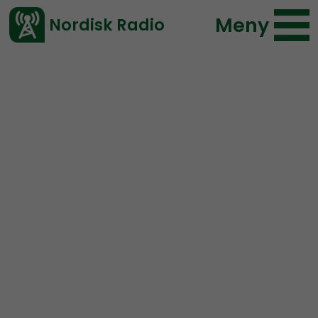
Meny
Nordisk Radio
Vårt senaste avsnitt!
Urklipp
Mer än ord
Nordisk Radio
127 lyssningar
2021-07-04 23:36
Ladda ned ⇓
</> embed
Regeringskrisen – ett
spel för gallerierna?