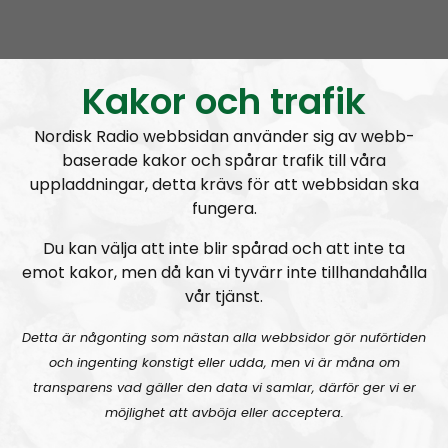
Mer än ord
Avsnitt
2026-08-02
MÄO#324
Lilla Mer än ord – Nordendagarna & dans i skogen
Kakor och trafik
Nordisk Radio webbsidan använder sig av webb-
baserade kakor och spårar trafik till våra
uppladdningar, detta krävs för att webbsidan ska
fungera.
Du kan välja att inte blir spårad och att inte ta
Mer än ord
Avsnitt
2026-07-27
emot kakor, men då kan vi tyvärr inte tillhandahålla
vår tjänst.
MÄO#323
Lilla Mer än ord – Rättsväsendet & politiska fångar
Detta är någonting som nästan alla webbsidor gör nuförtiden
och ingenting konstigt eller udda, men vi är måna om
transparens vad gäller den data vi samlar, därför ger vi er
möjlighet att avböja eller acceptera.