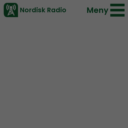
Meny
Nordisk Radio
Vårt senaste avsnitt!
Urklipp
Radio Nordfront
Nordisk Radio
254 lyssningar
2020-03-17 19:12
Ladda ned ⇓
</> embed
Poddarna hjälpte Jonas