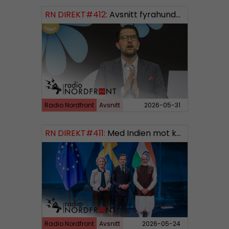
RN DIREKT#412:
Avsnitt fyrahundratolv SWISH: 0700738064
Radio Nordfront
Avsnitt
2026-05-31
RN DIREKT#411:
Med Indien mot kosmos SWISH: 0700738064
Radio Nordfront
Avsnitt
2026-05-24