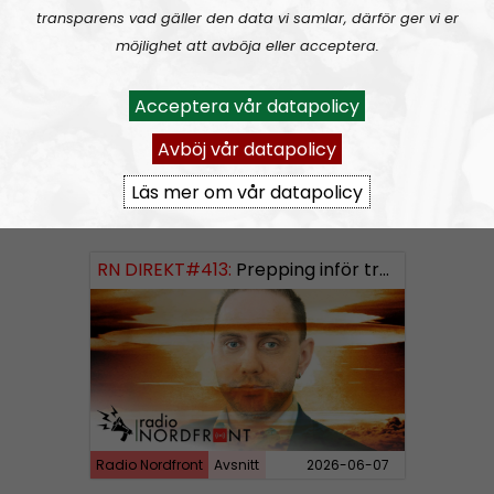
RN DIREKT#414:
Almedalen och Hübinettes fall
transparens vad gäller den data vi samlar, därför ger vi er
möjlighet att avböja eller acceptera.
Acceptera vår datapolicy
Avböj vår datapolicy
Läs mer om vår datapolicy
Radio Nordfront
Avsnitt
2026-06-14
RN DIREKT#413:
Prepping inför tredje världskriget
Radio Nordfront
Avsnitt
2026-06-07