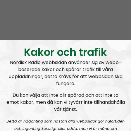
Kakor och trafik
Radio Nordfront
Avsnitt
2026-08-02
Nordisk Radio webbsidan använder sig av webb-
RN DIREKT#415:
Sommarlov och prepping
SW
baserade kakor och spårar trafik till våra
uppladdningar, detta krävs för att webbsidan ska
fungera.
Du kan välja att inte blir spårad och att inte ta
emot kakor, men då kan vi tyvärr inte tillhandahålla
vår tjänst.
Radio Nordfront
Avsnitt
2026-06-29
Detta är någonting som nästan alla webbsidor gör nuförtiden
och ingenting konstigt eller udda, men vi är måna om