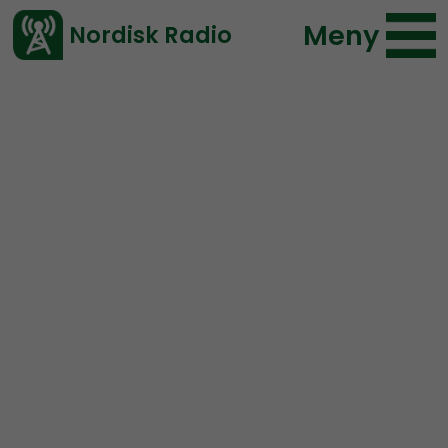
Meny
Nordisk Radio
Vårt senaste avsnitt!
Urklipp
Radio Nordfront
Nordisk Radio
114 lyssningar
2020-03-23 02:08
Ladda ned ⇓
</> embed
Peter Holm om