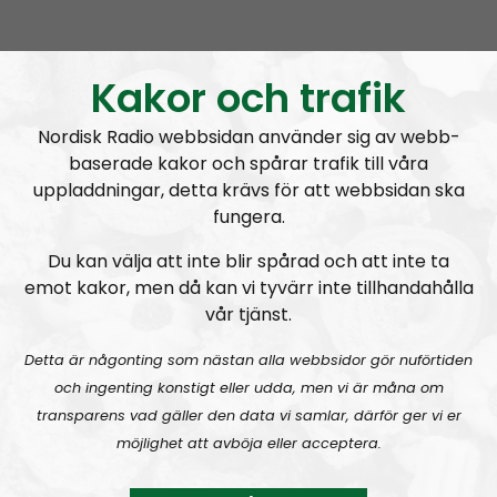
RN DIREKT#416:
Tillbaka lagom till främlingsinvasionen
Kakor och trafik
Nordisk Radio webbsidan använder sig av webb-
baserade kakor och spårar trafik till våra
uppladdningar, detta krävs för att webbsidan ska
fungera.
Radio Nordfront
Avsnitt
2026-08-02
Du kan välja att inte blir spårad och att inte ta
emot kakor, men då kan vi tyvärr inte tillhandahålla
RN DIREKT#415:
Sommarlov och prepping
SW
vår tjänst.
Detta är någonting som nästan alla webbsidor gör nuförtiden
och ingenting konstigt eller udda, men vi är måna om
transparens vad gäller den data vi samlar, därför ger vi er
möjlighet att avböja eller acceptera.