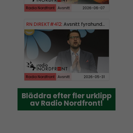
Radio Nordfront
Avsnitt
2026-06-07
RN DIREKT#412:
Avsnitt fyrahundratolv SWISH: 0700738064
Radio Nordfront
Avsnitt
2026-05-31
Bläddra efter fler urklipp
Bläddra efter fler urklipp
av Radio Nordfront!
av Radio Nordfront!