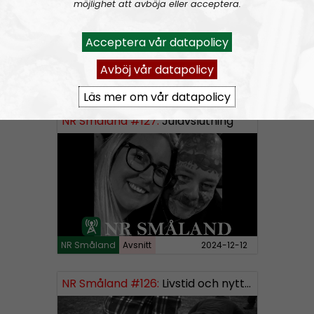
möjlighet att avböja eller acceptera.
Acceptera vår datapolicy
Avböj vår datapolicy
NR Småland
Avsnitt
2025-01-11
Läs mer om vår datapolicy
NR Småland #127:
Julavslutning
NR Småland
Avsnitt
2024-12-12
NR Småland #126:
Livstid och nytt segment