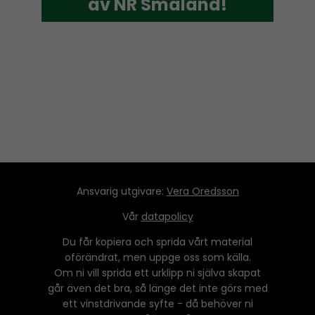
av NR Småland!
av NR Småland!
Ansvarig utgivare:
Vera Oredsson
Vår
datapolicy
Du får kopiera och sprida vårt material
oförändrat, men uppge oss som källa.
Om ni vill sprida ett urklipp ni själva skapat
går även det bra, så länge det inte görs med
ett vinstdrivande syfte - då behöver ni