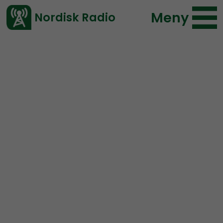
Meny
Nordisk Radio
Vårt senaste avsnitt!
Urklipp
NR Småland
Nordisk Radio
62 lyssningar
2019-11-15 14:36
Ladda ned ⇓
</> embed
När Miljöpartiet
reformerade