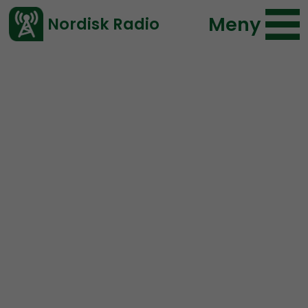
Meny
Nordisk Radio
Vårt senaste avsnitt!
Urklipp
Mer än ord
Nordisk Radio
88 lyssningar
2020-11-01 20:27
Ladda ned ⇓
</> embed
Motståndsrörelsens
aktion mot pervers