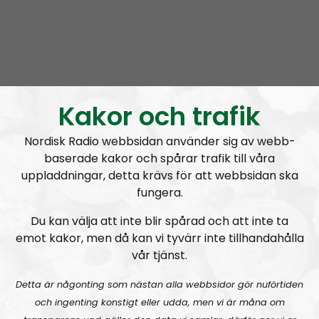
Mer än ord
Avsnitt
2026-08-02
Kakor och trafik
Nordisk Radio webbsidan använder sig av webb-
MÄO#324
Lilla Mer än ord – Nordendagarna & dans i skogen
baserade kakor och spårar trafik till våra
uppladdningar, detta krävs för att webbsidan ska
fungera.
Du kan välja att inte blir spårad och att inte ta
emot kakor, men då kan vi tyvärr inte tillhandahålla
vår tjänst.
Mer än ord
Avsnitt
2026-07-27
Detta är någonting som nästan alla webbsidor gör nuförtiden
och ingenting konstigt eller udda, men vi är måna om
MÄO#323
Lilla Mer än ord – Rättsväsendet & politiska fångar