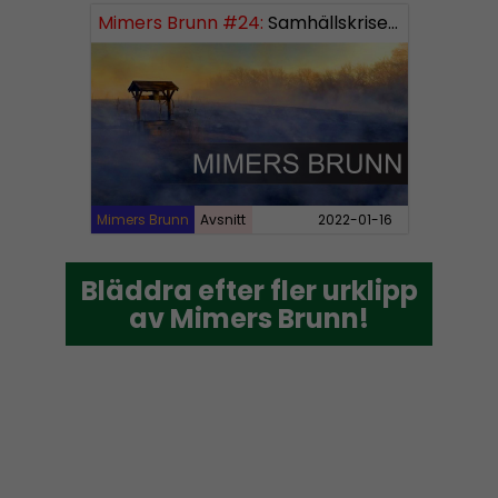
Mimers Brunn #24:
Samhällskriserna
Mimers Brunn
Avsnitt
2022-01-16
Bläddra efter fler urklipp
Bläddra efter fler urklipp
av Mimers Brunn!
av Mimers Brunn!