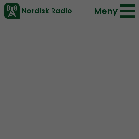
Meny
Nordisk Radio
Vårt senaste avsnitt!
Urklipp
Mimers Brunn
Nordisk Radio
101 lyssningar
2021-01-05 22:49
Ladda ned ⇓
</> embed
Morgan Johansson leker
med döden när han