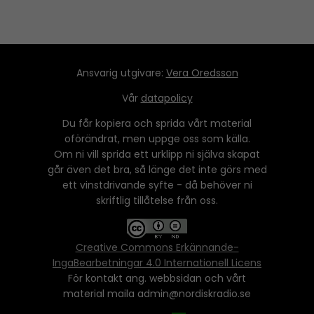
Ansvarig utgivare:
Vera Oredsson
Vår
datapolicy
Du får kopiera och sprida vårt material
oförändrat, men uppge oss som källa.
Om ni vill sprida ett urklipp ni själva skapat
går även det bra, så länge det inte görs med
ett vinstdrivande syfte - då behöver ni
skriftlig tillåtelse från oss.
Creative Commons Erkännande-
IngaBearbetningar 4.0 Internationell Licens
För kontakt ang. webbsidan och vårt
material maila admin@nordiskradio.se