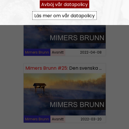
Mimers Brunn #26:
Norden och världen
Avböj vår datapolicy
Läs mer om vår datapolicy
Mimers Brunn
Avsnitt
2022-04-08
Mimers Brunn #25:
Den svenska mentaliteten
Mimers Brunn
Avsnitt
2022-03-20