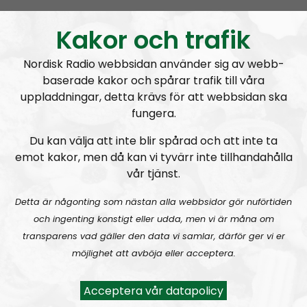
Kakor och trafik
Nordisk Radio webbsidan använder sig av webb-
baserade kakor och spårar trafik till våra
uppladdningar, detta krävs för att webbsidan ska
fungera.
Mimers Brunn
Avsnitt
2023-01-26
Du kan välja att inte blir spårad och att inte ta
Mimers Brunn #27:
Nato, FN, EU och kurderna
emot kakor, men då kan vi tyvärr inte tillhandahålla
vår tjänst.
Detta är någonting som nästan alla webbsidor gör nuförtiden
och ingenting konstigt eller udda, men vi är måna om
transparens vad gäller den data vi samlar, därför ger vi er
möjlighet att avböja eller acceptera.
Mimers Brunn
Avsnitt
2022-06-22
Acceptera vår datapolicy