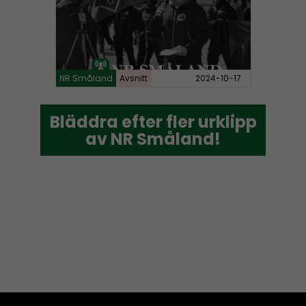
NR Småland
Avsnitt
2024-10-17
Bläddra efter fler urklipp
Bläddra efter fler urklipp
av NR Småland!
av NR Småland!