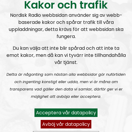
Kakor och trafik
Nordisk Radio webbsidan använder sig av webb-
baserade kakor och spårar trafik till våra
NR Småland
Avsnitt
2025-03-16
uppladdningar, detta krävs för att webbsidan ska
fungera.
NR Småland #128:
Vi är tillbaka
Du kan välja att inte blir spårad och att inte ta
emot kakor, men då kan vi tyvärr inte tillhandahålla
vår tjänst.
Detta är någonting som nästan alla webbsidor gör nuförtiden
och ingenting konstigt eller udda, men vi är måna om
transparens vad gäller den data vi samlar, därför ger vi er
NR Småland
Avsnitt
2025-01-11
möjlighet att avböja eller acceptera.
NR Småland #127:
Julavslutning
Acceptera vår datapolicy
Avböj vår datapolicy