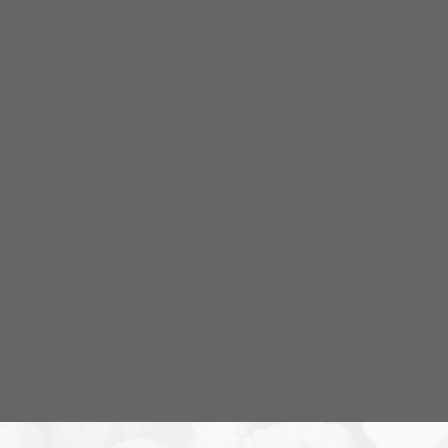
NR Småland #130:
Tillbakablicken.
NR Småland
Avsnitt
2025-04-22
NR Småland #129:
Grovmotorik & bakelittelefon