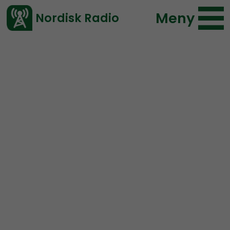
Meny
Nordisk Radio
Vårt senaste avsnitt!
Urklipp
NR Småland
Nordisk Radio
51 lyssningar
2021-02-16 22:48
Ladda ned ⇓
</> embed
Mobila banderoller i
Småland