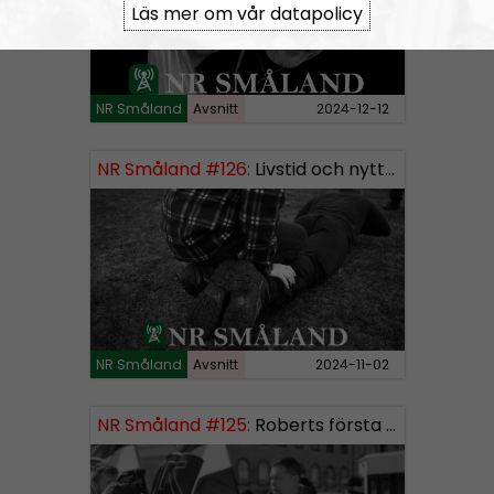
Läs mer om vår datapolicy
NR Småland
Avsnitt
2024-12-12
NR Småland #126:
Livstid och nytt segment
NR Småland
Avsnitt
2024-11-02
NR Småland #125:
Roberts första burk mjukmedel