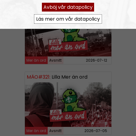
MÄO#322:
Lilla Mer än ord – Att vara organiserad
Avböj vår datapolicy
Läs mer om vår datapolicy
Mer än ord
Avsnitt
2026-07-12
MÄO#321:
Lilla Mer än ord
Mer än ord
Avsnitt
2026-07-05