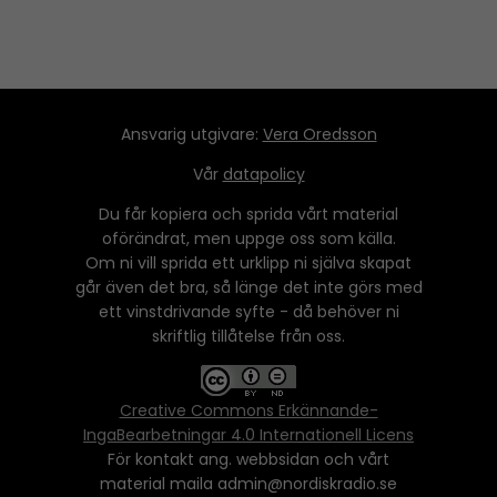
Ansvarig utgivare:
Vera Oredsson
Vår
datapolicy
Du får kopiera och sprida vårt material
oförändrat, men uppge oss som källa.
Om ni vill sprida ett urklipp ni själva skapat
går även det bra, så länge det inte görs med
ett vinstdrivande syfte - då behöver ni
skriftlig tillåtelse från oss.
Creative Commons Erkännande-
IngaBearbetningar 4.0 Internationell Licens
För kontakt ang. webbsidan och vårt
material maila admin@nordiskradio.se