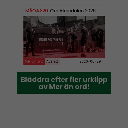
MÄO#320:
Om Almedalen 2026
Mer än ord
Avsnitt
2026-06-29
Bläddra efter fler urklipp
Bläddra efter fler urklipp
av Mer än ord!
av Mer än ord!