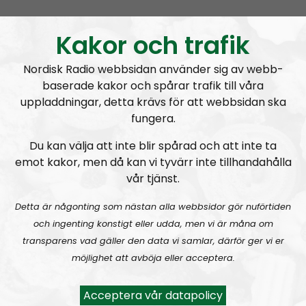
MÄO#324
Lilla Mer än ord – Nordendagarna & dans i skogen
Kakor och trafik
Nordisk Radio webbsidan använder sig av webb-
baserade kakor och spårar trafik till våra
uppladdningar, detta krävs för att webbsidan ska
fungera.
Mer än ord
Avsnitt
2026-07-27
Du kan välja att inte blir spårad och att inte ta
emot kakor, men då kan vi tyvärr inte tillhandahålla
MÄO#323
Lilla Mer än ord – Rättsväsendet & politiska fångar
vår tjänst.
Detta är någonting som nästan alla webbsidor gör nuförtiden
och ingenting konstigt eller udda, men vi är måna om
transparens vad gäller den data vi samlar, därför ger vi er
möjlighet att avböja eller acceptera.
Mer än ord
Avsnitt
2026-07-19
Acceptera vår datapolicy