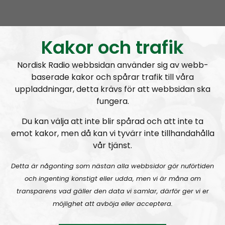
Mer än ord
Avsnitt
2026-08-09
MÄO#325:
Pride och Classic Car Week
Kakor och trafik
Nordisk Radio webbsidan använder sig av webb-
baserade kakor och spårar trafik till våra
uppladdningar, detta krävs för att webbsidan ska
fungera.
Mer än ord
Avsnitt
2026-08-02
Du kan välja att inte blir spårad och att inte ta
emot kakor, men då kan vi tyvärr inte tillhandahålla
vår tjänst.
MÄO#324
Lilla Mer än ord – Nordendagarna & dans i skogen
Detta är någonting som nästan alla webbsidor gör nuförtiden
och ingenting konstigt eller udda, men vi är måna om
transparens vad gäller den data vi samlar, därför ger vi er
möjlighet att avböja eller acceptera.