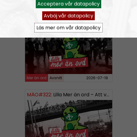
Acceptera vår datapolicy
Mer än ord
Avsnitt
2026-07-27
Avböj vår datapolicy
MÄO#323
Lilla Mer än ord – Rättsväsendet & politiska fångar
Läs mer om vår datapolicy
Mer än ord
Avsnitt
2026-07-19
MÄO#322:
Lilla Mer än ord – Att vara organiserad