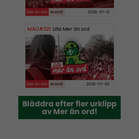
Mer än ord
Avsnitt
2026-07-12
MÄO#321:
Lilla Mer än ord
Mer än ord
Avsnitt
2026-07-05
Bläddra efter fler urklipp
Bläddra efter fler urklipp
av Mer än ord!
av Mer än ord!