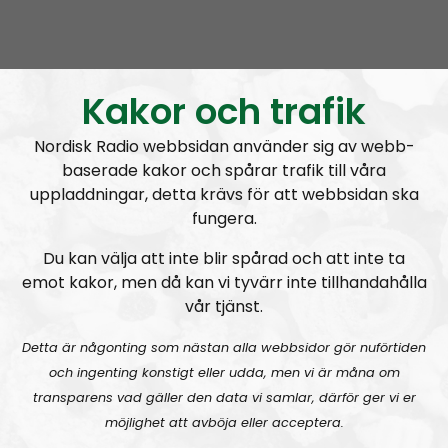
Radio Nordfront
Avsnitt
2026-08-02
RN DIREKT#415:
Sommarlov och prepping
SW
Kakor och trafik
Nordisk Radio webbsidan använder sig av webb-
baserade kakor och spårar trafik till våra
uppladdningar, detta krävs för att webbsidan ska
fungera.
Du kan välja att inte blir spårad och att inte ta
Radio Nordfront
Avsnitt
2026-06-29
emot kakor, men då kan vi tyvärr inte tillhandahålla
vår tjänst.
RN DIREKT#414:
Almedalen och Hübinettes fall
Detta är någonting som nästan alla webbsidor gör nuförtiden
och ingenting konstigt eller udda, men vi är måna om
transparens vad gäller den data vi samlar, därför ger vi er
möjlighet att avböja eller acceptera.