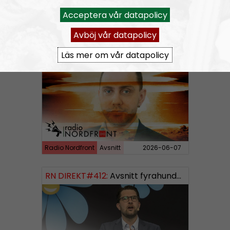
Acceptera vår datapolicy
Radio Nordfront
Avsnitt
2026-06-14
Avböj vår datapolicy
Läs mer om vår datapolicy
RN DIREKT#413:
Prepping inför tredje världskriget
Radio Nordfront
Avsnitt
2026-06-07
RN DIREKT#412:
Avsnitt fyrahundratolv SWISH: 0700738064