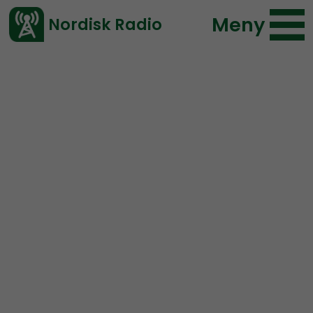
Meny
Nordisk Radio
Vårt senaste avsnitt!
Urklipp
Radio Nordfront
Nordisk Radio
208 lyssningar
2020-06-19 06:00
Ladda ned ⇓
</> embed
Olof Palme
Skandiamannen
Socialdemokraterna
Lösningen på