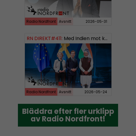
Radio Nordfront
Avsnitt
2026-05-31
RN DIREKT#411:
Med Indien mot kosmos SWISH: 0700738064
Radio Nordfront
Avsnitt
2026-05-24
Bläddra efter fler urklipp
Bläddra efter fler urklipp
av Radio Nordfront!
av Radio Nordfront!