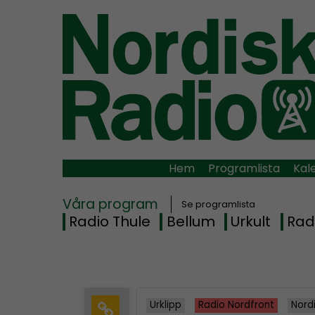
Hem
Programlista
Kal
Våra program
Se programlista
Radio Thule
Bellum
Urkult
Rad
Urklipp
Radio Nordfront
Nord