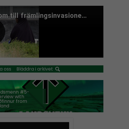
a oss
Bläddra i arkivet
ndsmenn #5-
erview with
finnur from
land