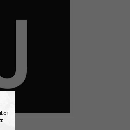
akor
tt