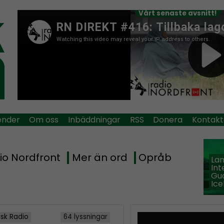
Vårt senaste avsnitt!
ender
Om oss
Inbäddningar
RSS
Donera
Kontakt
io Nordfront
Mer än ord
Opråb
La
Int
Guð
Ice
isk Radio
64 lyssningar