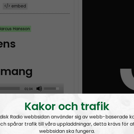
</> embed
arcus Hansson
ens
nemang
U
01:04
s
Kakor och trafik
man diskuterade
e
ns olika anmälningar av
U
disk Radio webbsidan använder sig av webb-baserade k
p
ch spårar trafik till våra uppladdningar, detta krävs för a
/
webbsidan ska fungera.