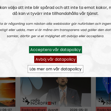
D
kan välja att inte blir spårad och att inte ta emot kakor,
ngsinvasionen
RN DIREKT#415:
Sommarlov och prepping
SWISH: 0738958452
RN DIR
SW
o
då kan vi tyvärr inte tillhandahålla vår tjänst.
w
n
ta är någonting som nästan alla webbsidor gör nuförtiden och ingen
A
stigt eller udda, men vi är måna om transparens vad gäller den dat
samlar, därför ger vi er möjlighet att avböja eller acceptera.
r
r
Acceptera vår datapolicy
o
6-08-02
Radio Nordfront
Avsnitt
2026-06-29
Radio No
w
Avböj vår datapolicy
k
rldskriget
RN DIREKT#412:
Avsnitt fyrahundratolv SWISH: 0700738064
RN DIR
Läs mer om vår datapolicy
e
y
s
t
o
i
6-06-07
Radio Nordfront
Avsnitt
2026-05-31
Radio No