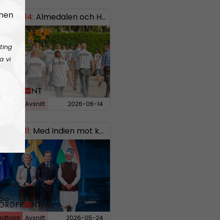
 men
EKT#414:
ISH: 0738958452
Almedalen och Hübinettes fall
ting
a vi
rdfront
Avsnitt
2026-06-14
EKT#411:
Med Indien mot kosmos SWISH: 0700738064
rdfront
Avsnitt
2026-05-24