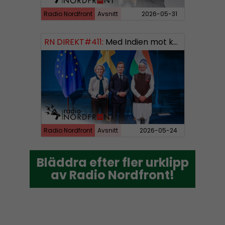
Radio Nordfront
Avsnitt
2026-05-31
RN DIREKT#411:
Med Indien mot kosmos SWISH: 0700738064
Radio Nordfront
Avsnitt
2026-05-24
Bläddra efter fler urklipp
Bläddra efter fler urklipp
av Radio Nordfront!
av Radio Nordfront!