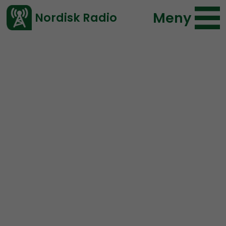
Meny
Nordisk Radio
Vårt senaste avsnitt!
Urklipp
Radio Nordfront
Nordisk Radio
44 lyssningar
2019-09-02 16:57
Ladda ned ⇓
</> embed
Jonas och Jimmy