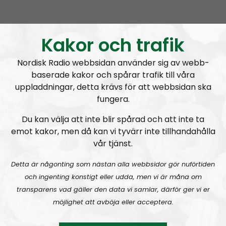
RN DIREKT#415:
Sommarlov och prepping
SW
Kakor och trafik
Nordisk Radio webbsidan använder sig av webb-
baserade kakor och spårar trafik till våra
uppladdningar, detta krävs för att webbsidan ska
fungera.
Radio Nordfront
Avsnitt
2026-06-29
Du kan välja att inte blir spårad och att inte ta
emot kakor, men då kan vi tyvärr inte tillhandahålla
RN DIREKT#414:
Almedalen och Hübinettes fall
vår tjänst.
Detta är någonting som nästan alla webbsidor gör nuförtiden
och ingenting konstigt eller udda, men vi är måna om
transparens vad gäller den data vi samlar, därför ger vi er
möjlighet att avböja eller acceptera.