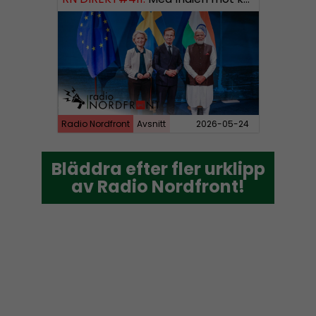
Radio Nordfront
Avsnitt
2026-05-24
Bläddra efter fler urklipp
Bläddra efter fler urklipp
av Radio Nordfront!
av Radio Nordfront!