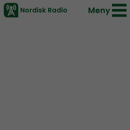
Meny
Nordisk Radio
Vårt senaste avsnitt!
Urklipp
Radio Nordfront
Nordisk Radio
83 lyssningar
2020-03-16 02:04
Ladda ned ⇓
</> embed
Jonas Andersson om