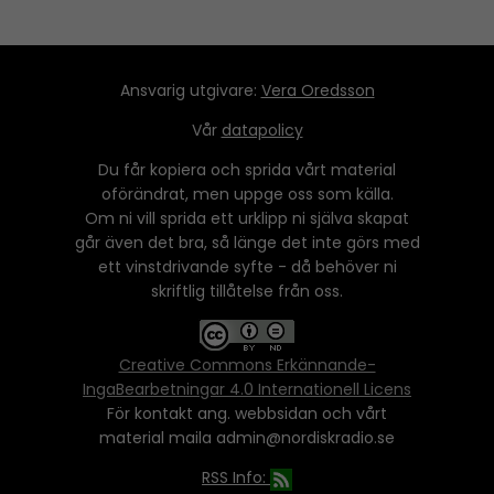
Ansvarig utgivare:
Vera Oredsson
Vår
datapolicy
Du får kopiera och sprida vårt material
oförändrat, men uppge oss som källa.
Om ni vill sprida ett urklipp ni själva skapat
går även det bra, så länge det inte görs med
ett vinstdrivande syfte - då behöver ni
skriftlig tillåtelse från oss.
Creative Commons Erkännande-
IngaBearbetningar 4.0 Internationell Licens
För kontakt ang. webbsidan och vårt
material maila admin@nordiskradio.se
RSS Info: