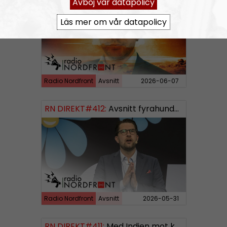
Avböj vår datapolicy
Läs mer om vår datapolicy
Radio Nordfront
Avsnitt
2026-06-07
RN DIREKT#412:
Avsnitt fyrahundratolv SWISH: 0700738064
Radio Nordfront
Avsnitt
2026-05-31
RN DIREKT#411:
Med Indien mot kosmos SWISH: 0700738064