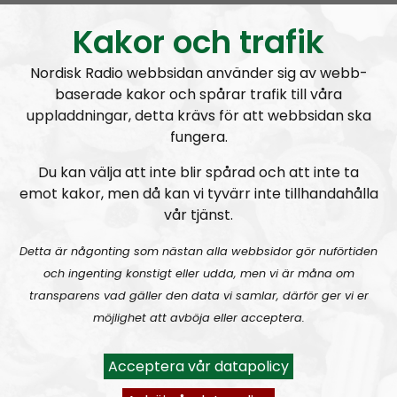
Kakor och trafik
Nordisk Radio webbsidan använder sig av webb-
baserade kakor och spårar trafik till våra
uppladdningar, detta krävs för att webbsidan ska
Radio Nordfront
Avsnitt
2026-06-29
fungera.
Du kan välja att inte blir spårad och att inte ta
RN DIREKT#414:
Almedalen och Hübinettes fall
emot kakor, men då kan vi tyvärr inte tillhandahålla
vår tjänst.
Detta är någonting som nästan alla webbsidor gör nuförtiden
och ingenting konstigt eller udda, men vi är måna om
transparens vad gäller den data vi samlar, därför ger vi er
möjlighet att avböja eller acceptera.
Radio Nordfront
Avsnitt
2026-06-14
Acceptera vår datapolicy
RN DIREKT#413:
Prepping inför tredje världskriget