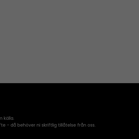
 källa.
 - då behöver ni skriftlig tillåtelse från oss.