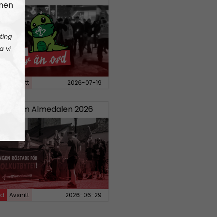
 men
ting
a vi
rd
Avsnitt
2026-07-19
20:
Om Almedalen 2026
rd
Avsnitt
2026-06-29