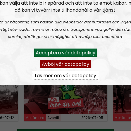
kan välja att inte blir spårad och att inte ta emot kakor,
n
då kan vi tyvärr inte tillhandahålla vår tjänst.
A
r
ta är någonting som nästan alla webbsidor gör nuförtiden och ingen
r
stigt eller udda, men vi är måna om transparens vad gäller den dat
o
samlar, därför ger vi er möjlighet att avböja eller acceptera.
w
6-08-02
Mer än ord
Avsnitt
2026-07-27
Mer än o
k
Acceptera vår datapolicy
e
Avböj vår datapolicy
rganiserad
MÄO#321:
Lilla Mer än ord
MÄO#3
y
Läs mer om vår datapolicy
s
t
o
i
n
c
6-07-12
Mer än ord
Avsnitt
2026-07-05
Mer än o
r