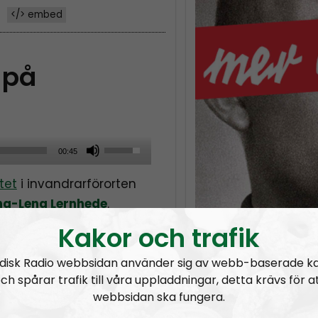
</> embed
 på
U
00:45
s
tet
i invandrarförorten
e
a-Lena Lernhede
.
U
 svenska Komarken-bor
p
Kakor och trafik
lbaka.
/
disk Radio webbsidan använder sig av webb-baserade k
D
ch spårar trafik till våra uppladdningar, detta krävs för a
o
webbsidan ska fungera.
w
ar Week
MÄO#324
Lilla Mer än ord – Nordendagarna & dans i skogen
MÄO#