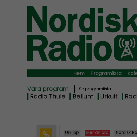
Hem
Programlista
Kal
Våra program
Se programlista
Radio Thule
Bellum
Urkult
Rad
Urklipp
Mer än ord
Nordisk R