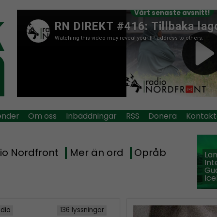
Vårt senaste avsnitt!
ender
Om oss
Inbäddningar
RSS
Donera
Kontakt
io Nordfront
Mer än ord
Opråb
La
Int
Guð
Ice
adio
136 lyssningar