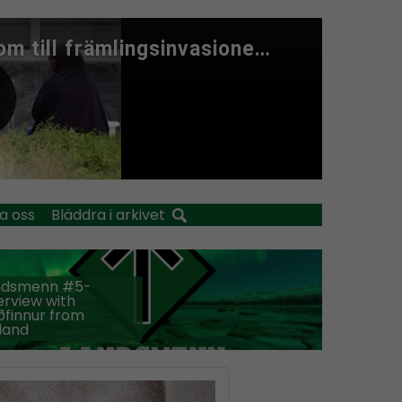
a oss
Bläddra i arkivet
ndsmenn #5-
erview with
finnur from
land