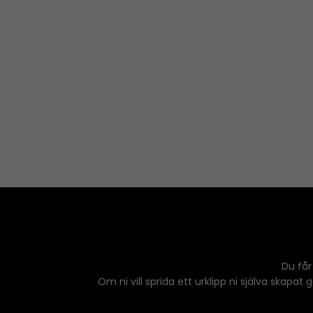
Du får
Om ni vill sprida ett urklipp ni själva skapat