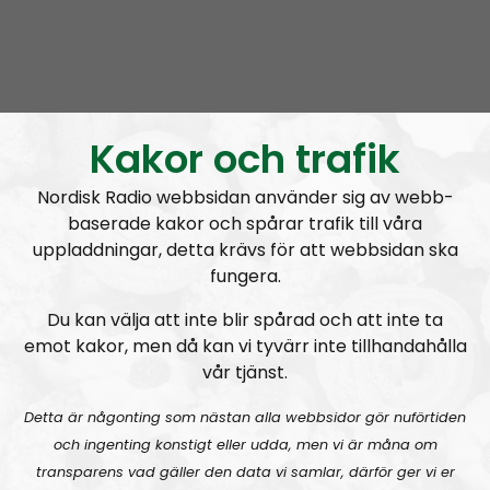
Radio Nordfront
Avsnitt
2026-08-02
Kakor och trafik
RN DIREKT#415:
Sommarlov och prepping
SW
Nordisk Radio webbsidan använder sig av webb-
baserade kakor och spårar trafik till våra
uppladdningar, detta krävs för att webbsidan ska
fungera.
Du kan välja att inte blir spårad och att inte ta
emot kakor, men då kan vi tyvärr inte tillhandahålla
vår tjänst.
Radio Nordfront
Avsnitt
2026-06-29
Detta är någonting som nästan alla webbsidor gör nuförtiden
RN DIREKT#414:
Almedalen och Hübinettes fall
och ingenting konstigt eller udda, men vi är måna om
transparens vad gäller den data vi samlar, därför ger vi er