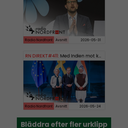
Radio Nordfront
Avsnitt
2026-05-31
RN DIREKT#411:
Med Indien mot kosmos SWISH: 0700738064
Radio Nordfront
Avsnitt
2026-05-24
Bläddra efter fler urklipp
Bläddra efter fler urklipp