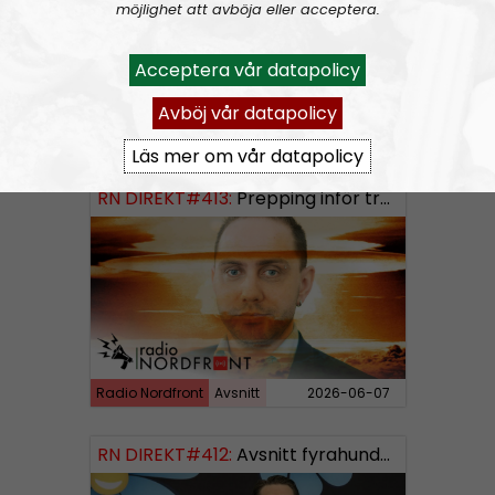
möjlighet att avböja eller acceptera.
Acceptera vår datapolicy
Avböj vår datapolicy
Radio Nordfront
Avsnitt
2026-06-14
Läs mer om vår datapolicy
RN DIREKT#413:
Prepping inför tredje världskriget
Radio Nordfront
Avsnitt
2026-06-07
RN DIREKT#412:
Avsnitt fyrahundratolv SWISH: 0700738064