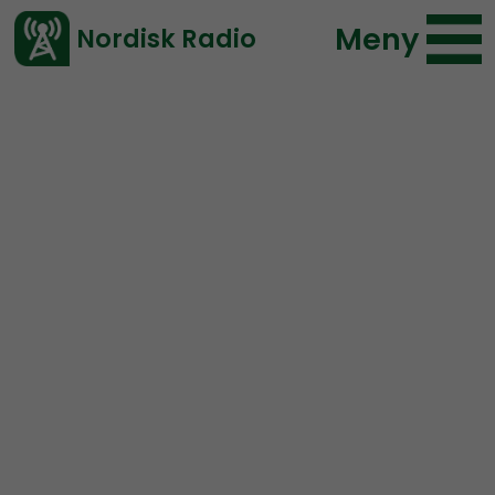
Meny
Nordisk Radio
Vårt senaste avsnitt!
Urklipp
Radio Nordfront
Nordisk Radio
69 lyssningar
2019-09-11 00:49
Ladda ned ⇓
</> embed
“Har man inte