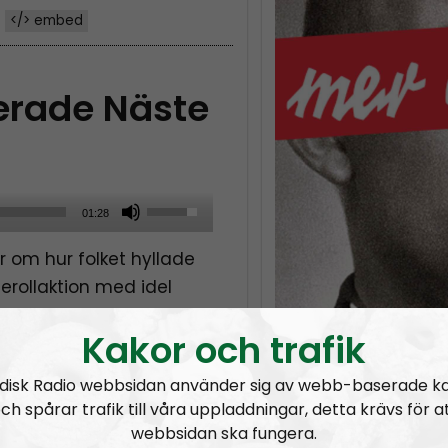
</> embed
terade Näste
U
01:28
s
 om hur folket hyllade
e
rollaktion med idel
U
idigt kom rödingar till
p
Kakor och trafik
med sina kattarmar.
/
D
disk Radio webbsidan använder sig av webb-baserade k
ntar…
o
ch spårar trafik till våra uppladdningar, detta krävs för a
w
webbsidan ska fungera.