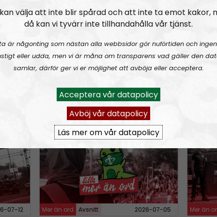
n
ar Week
MÄO#324
Lilla Mer än ord – Nordendagarna & dans i skogen
MÄO#
kan välja att inte blir spårad och att inte ta emot kakor,
A
då kan vi tyvärr inte tillhandahålla vår tjänst.
r
ta är någonting som nästan alla webbsidor gör nuförtiden och ingen
r
stigt eller udda, men vi är måna om transparens vad gäller den dat
o
samlar, därför ger vi er möjlighet att avböja eller acceptera.
w
k
Acceptera vår datapolicy
6-08-02
Mer än ord
Avsnitt
2026-07-27
Mer än o
e
Avböj vår datapolicy
y
rganiserad
MÄO#321:
Lilla Mer än ord
MÄO#3
s
Läs mer om vår datapolicy
t
o
i
n
c
r
6-07-12
Mer än ord
Avsnitt
2026-07-05
Mer än o