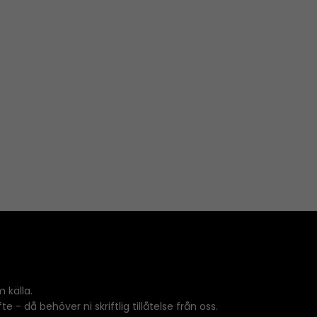
 källa.
 - då behöver ni skriftlig tillåtelse från oss.