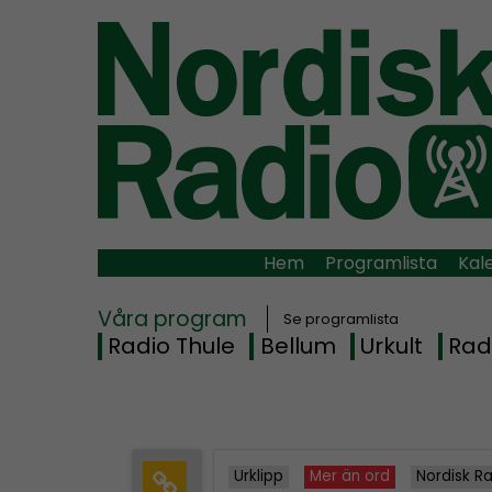
Hem
Programlista
Kal
Våra program
Se programlista
Radio Thule
Bellum
Urkult
Rad
Urklipp
Mer än ord
Nordisk R