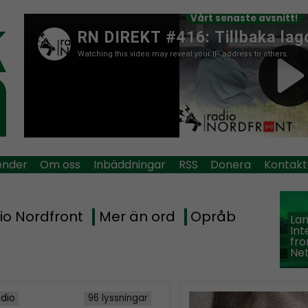
Vårt senaste avsnitt!
ender
Om oss
Inbäddningar
RSS
Donera
Kontakt
io Nordfront
Mer än ord
Opråb
La
Int
fro
Ne
adio
96 lyssningar