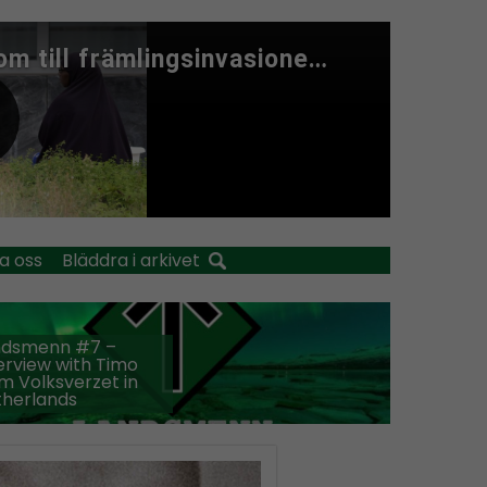
a oss
Bläddra i arkivet
ndsmenn #7 –
erview with Timo
m Volksverzet in
therlands