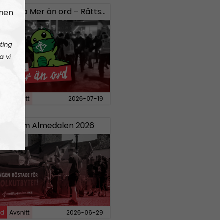
323
Lilla Mer än ord – Rättsväsendet & politiska fångar
 men
ting
a vi
rd
Avsnitt
2026-07-19
20:
Om Almedalen 2026
rd
Avsnitt
2026-06-29