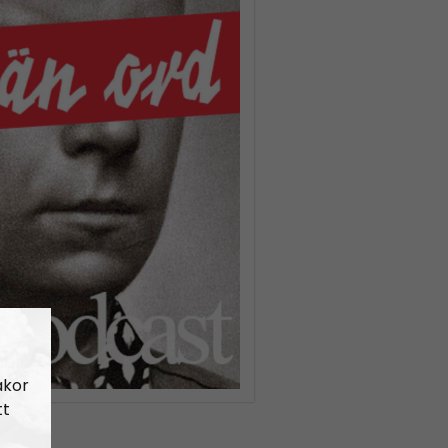
akor
tt