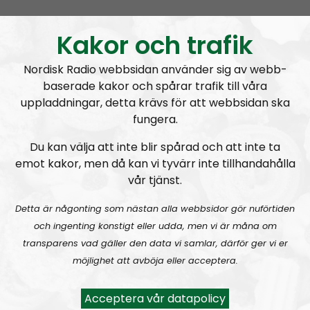
NR Småland #129:
Grovmotorik & bakelittelefon
Kakor och trafik
Nordisk Radio webbsidan använder sig av webb-
baserade kakor och spårar trafik till våra
uppladdningar, detta krävs för att webbsidan ska
fungera.
NR Småland
Avsnitt
2025-03-16
Du kan välja att inte blir spårad och att inte ta
NR Småland #128:
Vi är tillbaka
emot kakor, men då kan vi tyvärr inte tillhandahålla
vår tjänst.
Detta är någonting som nästan alla webbsidor gör nuförtiden
och ingenting konstigt eller udda, men vi är måna om
transparens vad gäller den data vi samlar, därför ger vi er
möjlighet att avböja eller acceptera.
NR Småland
Avsnitt
2025-01-11
Acceptera vår datapolicy