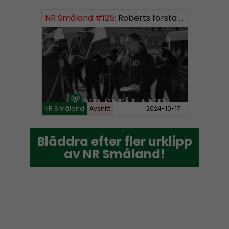
NR Småland #125:
Roberts första burk mjukmedel
NR Småland
Avsnitt
2024-10-17
Bläddra efter fler urklipp
Bläddra efter fler urklipp
av NR Småland!
av NR Småland!