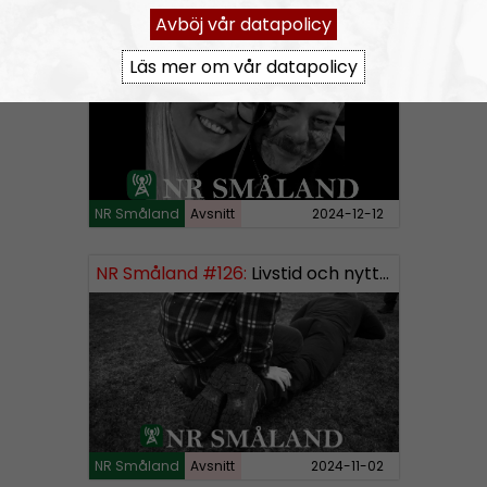
NR Småland #127:
Julavslutning
Avböj vår datapolicy
Läs mer om vår datapolicy
NR Småland
Avsnitt
2024-12-12
NR Småland #126:
Livstid och nytt segment
NR Småland
Avsnitt
2024-11-02