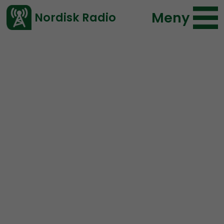
Meny
Nordisk Radio
Vårt senaste avsnitt!
Urklipp
NR Småland
Nordisk Radio
99 lyssningar
2020-06-10 20:14
Ladda ned ⇓
</> embed
Finns det en koppling
mellan 5G och corona?