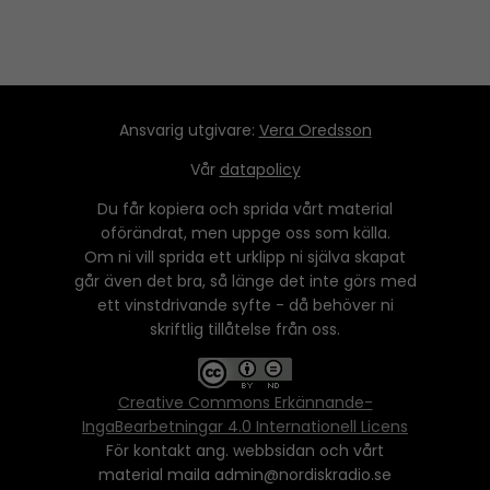
Ansvarig utgivare:
Vera Oredsson
Vår
datapolicy
Du får kopiera och sprida vårt material
oförändrat, men uppge oss som källa.
Om ni vill sprida ett urklipp ni själva skapat
går även det bra, så länge det inte görs med
ett vinstdrivande syfte - då behöver ni
skriftlig tillåtelse från oss.
Creative Commons Erkännande-
IngaBearbetningar 4.0 Internationell Licens
För kontakt ang. webbsidan och vårt
material maila admin@nordiskradio.se