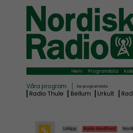
Hem
Programlista
Kal
Våra program
Se programlista
Radio Thule
Bellum
Urkult
Rad
Urklipp
Radio Nordfront
Nord