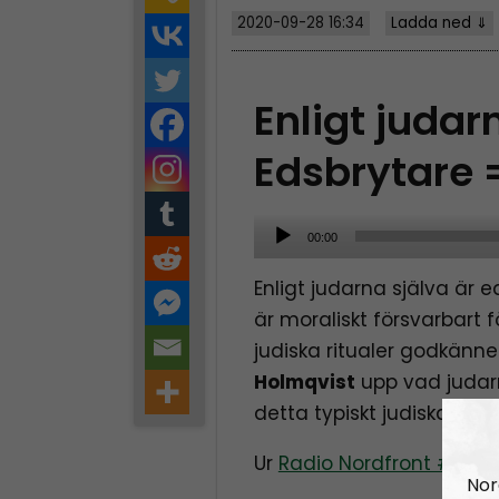
2020-09-28 16:34
Ladda ned ⇓
Enligt judar
Edsbrytare 
A
00:00
u
Enligt judarna själva är
d
är moraliskt försvarbart 
i
judiska ritualer godkänner
o
Holmqvist
upp vad judar
P
detta typiskt judiska (?) f
l
a
Ur
Radio Nordfront #174
y
Nor