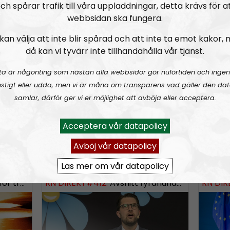
n
ch spårar trafik till våra uppladdningar, detta krävs för a
lsen önskar en mindre
webbsidan ska fungera.
A
sm i hela Norden
r
kan välja att inte blir spårad och att inte ta emot kakor,
r
då kan vi tyvärr inte tillhandahålla vår tjänst.
o
ngsinvasionen
RN DIREKT#415:
Sommarlov och prepping
SWISH: 0738958452
RN DIR
SW
ta är någonting som nästan alla webbsidor gör nuförtiden och ingen
w
stigt eller udda, men vi är måna om transparens vad gäller den dat
k
samlar, därför ger vi er möjlighet att avböja eller acceptera.
e
y
Acceptera vår datapolicy
s
Avböj vår datapolicy
t
6-08-02
Radio Nordfront
Avsnitt
2026-06-29
Radio No
o
Läs mer om vår datapolicy
i
rldskriget
RN DIREKT#412:
Avsnitt fyrahundratolv SWISH: 0700738064
RN DIR
n
c
r