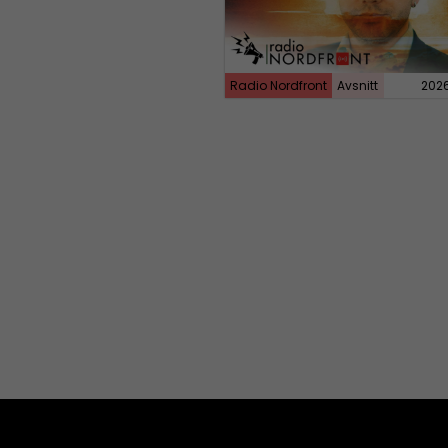
Radio Nordfront
Avsnitt
202