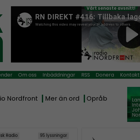
Vårt senaste avsnitt!
ender
Om oss
Inbäddningar
RSS
Donera
Kontakt
io Nordfront
Mer än ord
Opråb
La
Int
Jo
Nor
isk Radio
95 lyssningar