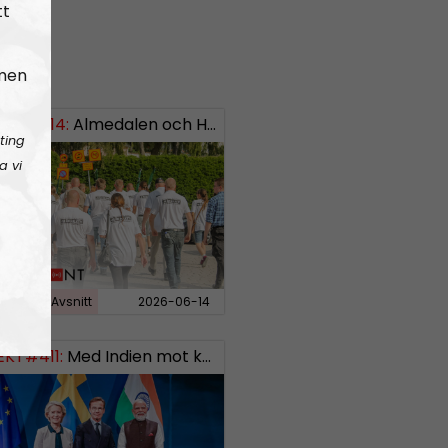
tt
 men
EKT#414:
ISH: 0738958452
Almedalen och Hübinettes fall
ting
a vi
rdfront
Avsnitt
2026-06-14
EKT#411:
Med Indien mot kosmos SWISH: 0700738064