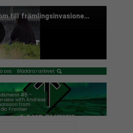
a oss
Bläddra i arkivet
ndsmenn #6 –
erview with Andreas
hansson from
dic Frontier