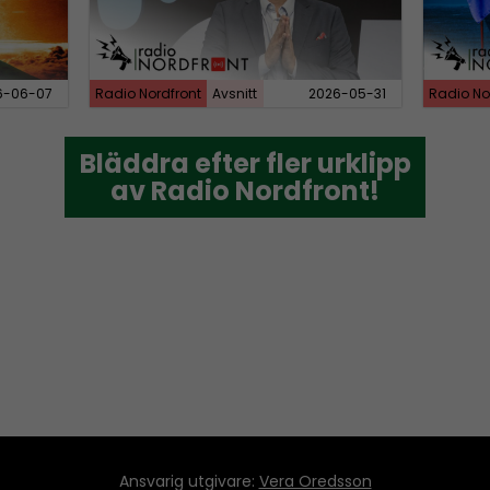
e
a
s
6-06-07
Radio Nordfront
Avsnitt
2026-05-31
Radio No
e
o
Bläddra efter fler urklipp
Bläddra efter fler urklipp
r
av Radio Nordfront!
av Radio Nordfront!
d
e
c
r
e
a
s
e
v
o
Ansvarig utgivare:
Vera Oredsson