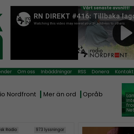
Vårt senaste avsnitt!
ender
Om oss
Inbäddningar
RSS
Donera
Kontakt
io Nordfront
Mer än ord
Opråb
La
Int
fro
Ne
isk Radio
973 lyssningar