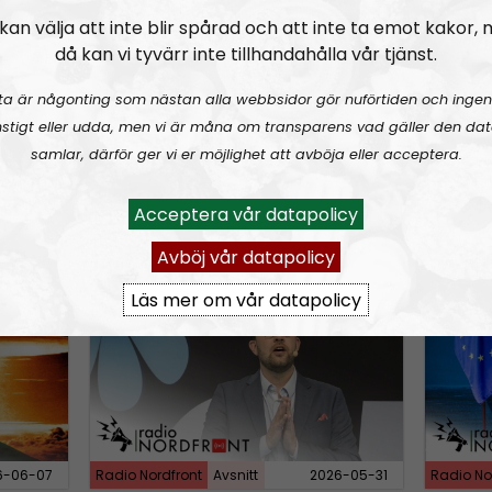
n
ngsinvasionen
RN DIREKT#415:
Sommarlov och prepping
SWISH: 0738958452
RN DIR
SW
kan välja att inte blir spårad och att inte ta emot kakor,
A
då kan vi tyvärr inte tillhandahålla vår tjänst.
r
ta är någonting som nästan alla webbsidor gör nuförtiden och ingen
r
stigt eller udda, men vi är måna om transparens vad gäller den dat
o
samlar, därför ger vi er möjlighet att avböja eller acceptera.
w
k
Acceptera vår datapolicy
6-08-02
Radio Nordfront
Avsnitt
2026-06-29
Radio No
e
Avböj vår datapolicy
y
rldskriget
RN DIREKT#412:
Avsnitt fyrahundratolv SWISH: 0700738064
RN DIR
s
Läs mer om vår datapolicy
t
o
i
n
c
r
6-06-07
Radio Nordfront
Avsnitt
2026-05-31
Radio No