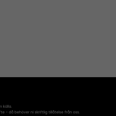
 källa.
 - då behöver ni skriftlig tillåtelse från oss.