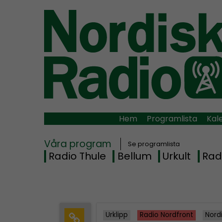
Hem
Programlista
Kal
Våra program
Se programlista
Radio Thule
Bellum
Urkult
Rad
Urklipp
Radio Nordfront
Nord