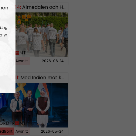
EKT#414:
ISH: 0738958452
Almedalen och Hübinettes fall
 men
ting
a vi
rdfront
Avsnitt
2026-06-14
EKT#411:
Med Indien mot kosmos SWISH: 0700738064
rdfront
Avsnitt
2026-05-24