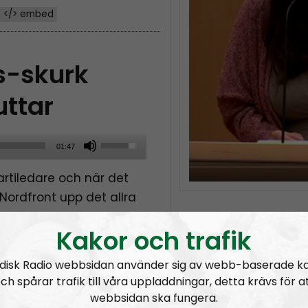
</> embed
s-skurk
uttar
U
01:47
s
artiledare och när det
e
Nordfront upp det allra
U
p
Kakor och trafik
/
laiming, terror och
D
disk Radio webbsidan använder sig av webb-baserade k
t
o
ch spårar trafik till våra uppladdningar, detta krävs för a
w
webbsidan ska fungera.