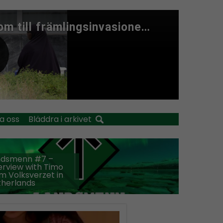
a oss
Bläddra i arkivet
ndsmenn #7 –
erview with Timo
m Volksverzet in
therlands