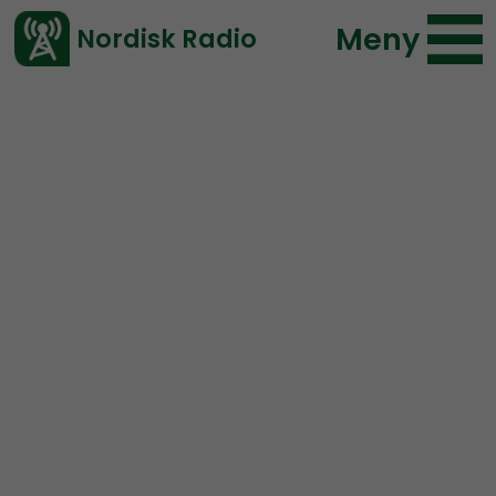
Meny
Nordisk Radio
Vårt senaste avsnitt!
Urklipp
Mer än ord
Nordisk Radio
129 lyssningar
2019-08-22 21:00
Ladda ned ⇓
</> embed
“En flanellskjorta, sju par
kalsonger, rakhyvlar och