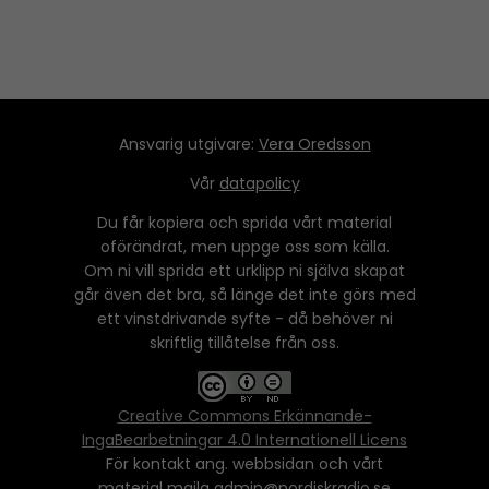
Ansvarig utgivare:
Vera Oredsson
Vår
datapolicy
Du får kopiera och sprida vårt material
oförändrat, men uppge oss som källa.
Om ni vill sprida ett urklipp ni själva skapat
går även det bra, så länge det inte görs med
ett vinstdrivande syfte - då behöver ni
skriftlig tillåtelse från oss.
Creative Commons Erkännande-
IngaBearbetningar 4.0 Internationell Licens
För kontakt ang. webbsidan och vårt
material maila admin@nordiskradio.se