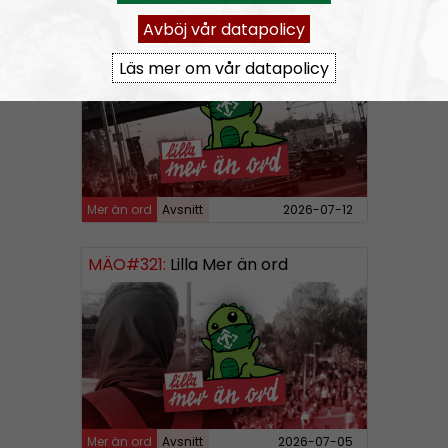
Avböj vår datapolicy
MÄO#322:
Lilla Mer än ord – Att vara organiserad
Läs mer om vår datapolicy
Mer än ord
Avsnitt
2026-07-12
MÄO#321:
Lilla Mer än ord
Mer än ord
Avsnitt
2026-07-05