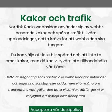
MÄO#324
Lilla Mer än ord – Nordendagarna & dans i skogen
Kakor och trafik
Nordisk Radio webbsidan använder sig av webb-
baserade kakor och spårar trafik till våra
uppladdningar, detta krävs för att webbsidan ska
fungera.
Mer än ord
Avsnitt
2026-07-27
Du kan välja att inte blir spårad och att inte ta
emot kakor, men då kan vi tyvärr inte tillhandahålla
MÄO#323
Lilla Mer än ord – Rättsväsendet & politiska fångar
vår tjänst.
Detta är någonting som nästan alla webbsidor gör nuförtiden
och ingenting konstigt eller udda, men vi är måna om
transparens vad gäller den data vi samlar, därför ger vi er
möjlighet att avböja eller acceptera.
Mer än ord
Avsnitt
2026-07-19
Acceptera vår datapolicy