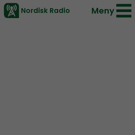
Meny
Nordisk Radio
Vårt senaste avsnitt!
Urklipp
Mer än ord
Nordisk Radio
183 lyssningar
2019-02-27 00:00
Ladda ned ⇓
</> embed
Det finns inga j*vla
ursäkter