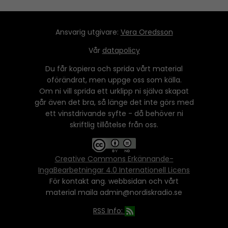
Ansvarig utgivare:
Vera Oredsson
Vår
datapolicy
Du får kopiera och sprida vårt material
oförändrat, men uppge oss som källa.
Om ni vill sprida ett urklipp ni själva skapat
går även det bra, så länge det inte görs med
ett vinstdrivande syfte - då behöver ni
skriftlig tillåtelse från oss.
Creative Commons Erkännande-
IngaBearbetningar 4.0 Internationell Licens
För kontakt ang. webbsidan och vårt
material maila admin@nordiskradio.se
RSS Info: