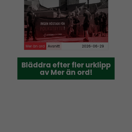
Mer än ord
Avsnitt
2026-06-29
Bläddra efter fler urklipp
Bläddra efter fler urklipp
av Mer än ord!
av Mer än ord!