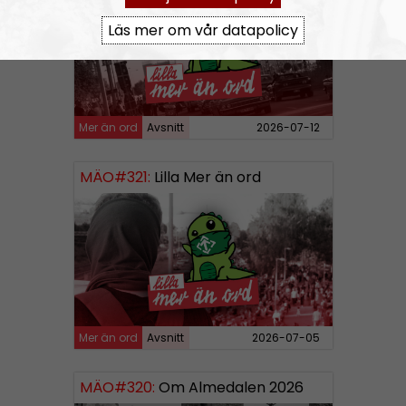
Läs mer om vår datapolicy
Mer än ord
Avsnitt
2026-07-12
MÄO#321:
Lilla Mer än ord
Mer än ord
Avsnitt
2026-07-05
MÄO#320:
Om Almedalen 2026