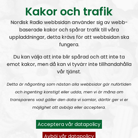
Kakor och trafik
Nordisk Radio webbsidan använder sig av webb-
baserade kakor och spårar trafik till våra
uppladdningar, detta krävs för att webbsidan ska
Mer än ord
Avsnitt
2026-07-27
fungera.
MÄO#323
Lilla Mer än ord – Rättsväsendet & politiska fångar
Du kan välja att inte blir spårad och att inte ta
emot kakor, men då kan vi tyvärr inte tillhandahålla
vår tjänst.
Detta är någonting som nästan alla webbsidor gör nuförtiden
och ingenting konstigt eller udda, men vi är måna om
transparens vad gäller den data vi samlar, därför ger vi er
möjlighet att avböja eller acceptera.
Mer än ord
Avsnitt
2026-07-19
Acceptera vår datapolicy
MÄO#322:
Lilla Mer än ord – Att vara organiserad
Avböj vår datapolicy