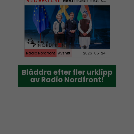
RN DIREKT#411:
Med Indien mot kosmos SWISH: 0700738064
Radio Nordfront
Avsnitt
2026-05-24
Bläddra efter fler urklipp
Bläddra efter fler urklipp
av Radio Nordfront!
av Radio Nordfront!