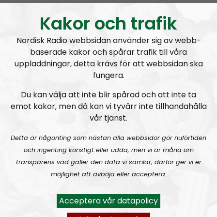
Kakor och trafik
Nordisk Radio webbsidan använder sig av webb-
baserade kakor och spårar trafik till våra
uppladdningar, detta krävs för att webbsidan ska
Radio Nordfront
Avsnitt
2026-06-29
fungera.
Du kan välja att inte blir spårad och att inte ta
RN DIREKT#414:
Almedalen och Hübinettes fall
emot kakor, men då kan vi tyvärr inte tillhandahålla
vår tjänst.
Detta är någonting som nästan alla webbsidor gör nuförtiden
och ingenting konstigt eller udda, men vi är måna om
transparens vad gäller den data vi samlar, därför ger vi er
möjlighet att avböja eller acceptera.
Radio Nordfront
Avsnitt
2026-06-14
Acceptera vår datapolicy
RN DIREKT#413:
Prepping inför tredje världskriget