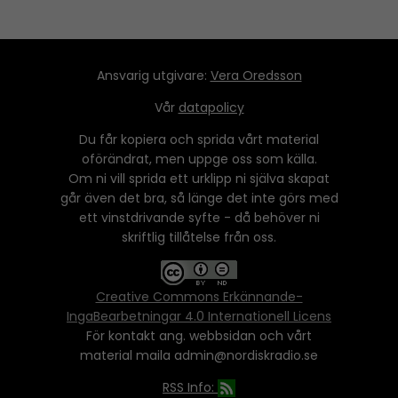
Ansvarig utgivare:
Vera Oredsson
Vår
datapolicy
Du får kopiera och sprida vårt material
oförändrat, men uppge oss som källa.
Om ni vill sprida ett urklipp ni själva skapat
går även det bra, så länge det inte görs med
ett vinstdrivande syfte - då behöver ni
skriftlig tillåtelse från oss.
Creative Commons Erkännande-
IngaBearbetningar 4.0 Internationell Licens
För kontakt ang. webbsidan och vårt
material maila admin@nordiskradio.se
RSS Info: