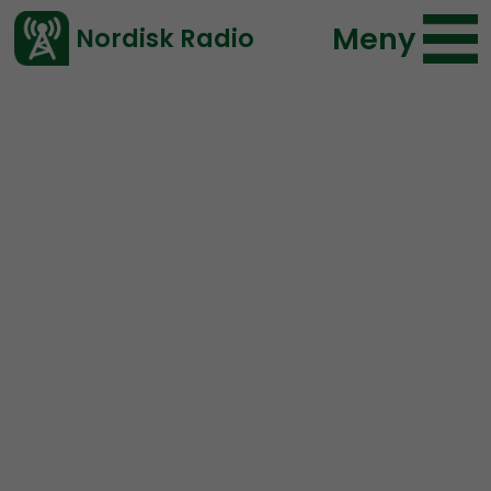
Meny
Nordisk Radio
Vårt senaste avsnitt!
Urklipp
Radio Nordfront
Nordisk Radio
114 lyssningar
2020-01-15 12:54
Ladda ned ⇓
</> embed
Cannabis – En inkörsport