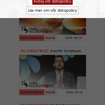
Avböj vår datapolicy
Läs mer om vår datapolicy
Radio Nordfront
Avsnitt
2026-06-07
RN DIREKT#412:
Avsnitt fyrahundratolv SWISH: 0700738064
Radio Nordfront
Avsnitt
2026-05-31