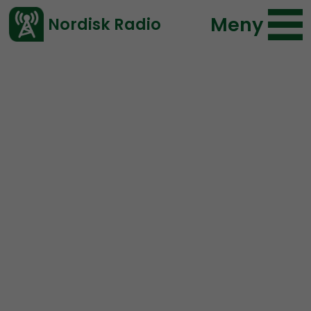
Meny
Nordisk Radio
Vårt senaste avsnitt!
Blogginlägg
NR Småland
Nordisk Radio
2019-11-07 08:00
</> embed
Meddelande från NR
Småland