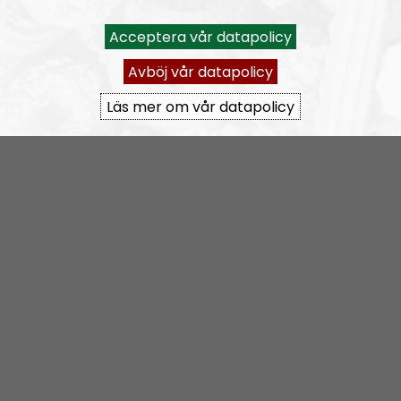
Acceptera vår datapolicy
NR Småland
Avsnitt
2025-04-22
Avböj vår datapolicy
NR Småland #129:
Grovmotorik & bakelittelefon
Läs mer om vår datapolicy
NR Småland
Avsnitt
2025-03-16
NR Småland #128:
Vi är tillbaka