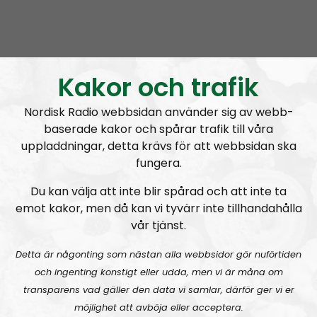
Det blir ett nytt NR Småland som kommer att se
dagens ljus när vi väl startar upp igen, men ni som
lyssnar regelbundet kommer ändå att känna igen er, för
vi ändrar inte på ett koncept som är vinnande.
Kakor och trafik
Hoppas ni har överseende med detta och vi lovar att
Nordisk Radio webbsidan använder sig av webb-
snart vara tillbaka i etern igen, med en bättre upplaga
baserade kakor och spårar trafik till våra
av NR Småland.
uppladdningar, detta krävs för att webbsidan ska
fungera.
På återhörande
Magnus Wardmo
för NR Småland.
Du kan välja att inte blir spårad och att inte ta
emot kakor, men då kan vi tyvärr inte tillhandahålla
vår tjänst.
NR Småland #130:
Tillbakablicken.
Detta är någonting som nästan alla webbsidor gör nuförtiden
och ingenting konstigt eller udda, men vi är måna om
transparens vad gäller den data vi samlar, därför ger vi er
möjlighet att avböja eller acceptera.