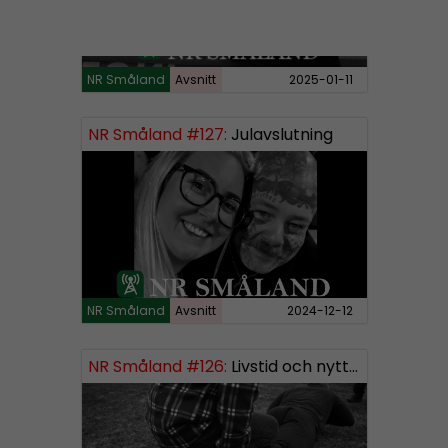
NR Småland
Avsnitt
2025-01-11
NR Småland #127:
Julavslutning
NR Småland
Avsnitt
2024-12-12
NR Småland #126:
Livstid och nytt segment