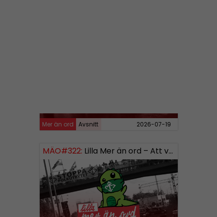
Mer än ord
Avsnitt
2026-07-27
MÄO#323
Lilla Mer än ord – Rättsväsendet & politiska fångar
Mer än ord
Avsnitt
2026-07-19
MÄO#322:
Lilla Mer än ord – Att vara organiserad