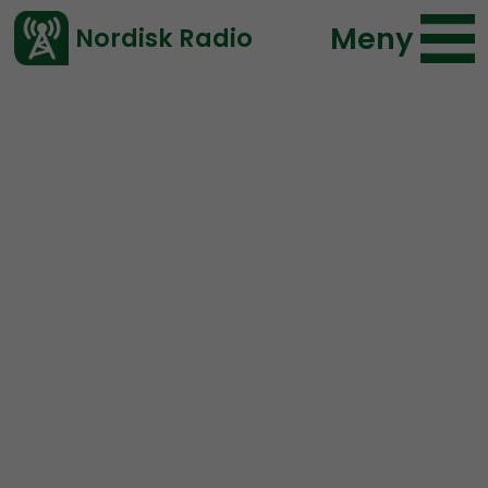
Meny
Nordisk Radio
Vårt senaste avsnitt!
Blogginlägg
Mer än ord
Anders Sundstrom
2021-07-27 20:32
</> embed
MÄO-producentens
tankar