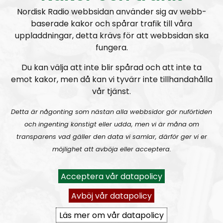
det vara svårt för lyssnaren att förstå vad vi talar om
Nordisk Radio webbsidan använder sig av webb-
och “läsa mellan raderna” så att säga.
baserade kakor och spårar trafik till våra
uppladdningar, detta krävs för att webbsidan ska
Detta är precis vad som hände för ett tag sedan då vi
fungera.
gick loss riktigt ordentligt och resultatet var att jag tog
Du kan välja att inte blir spårad och att inte ta
beslutet att skrota det som var tänkt att bli avsnitt 130,
emot kakor, men då kan vi tyvärr inte tillhandahålla
det finns dock en del guldkorn i detta avsnitt som
vår tjänst.
behöver lyftas fram. Först på tur är
Hampus Maijala
s
väldigt grundliga avrapportering om
Detta är någonting som nästan alla webbsidor gör nuförtiden
flygbladsutdelningen som Näste 7 höll i Vetlanda i
och ingenting konstigt eller udda, men vi är måna om
transparens vad gäller den data vi samlar, därför ger vi er
respons till terrorattacken där en afghan beväpnad
möjlighet att avböja eller acceptera.
med kniv gick loss på slumpmässiga Vetlandabor. Det
må vara gamla nyheter vid det här laget men jag
Acceptera vår datapolicy
känner fortfarande att det förtjänar att sändas, särskilt
med tanke på att Maijala gjorde bra ifrån sig under
Avböj vår datapolicy
denna avrapportering och vårat hetsande gjorde att
Läs mer om vår datapolicy
hans ansträngning blev tillintetgjord eftersom avsnittet