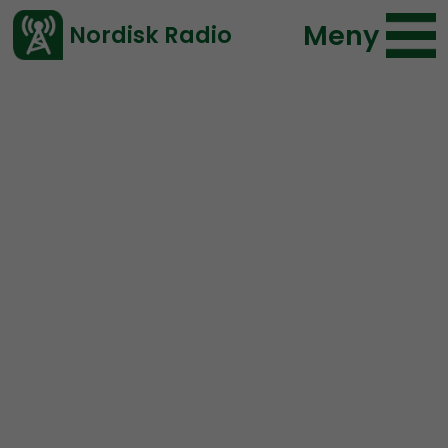
Meny
Nordisk Radio
Vårt senaste avsnitt!
Blogginlägg
Redaktionen
Fredrik Vejdeland
2021-05-30 18:00
</> embed
Förverkliga dig själv
genom kampen