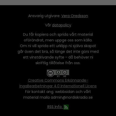
Ansvarig utgivare:
Vera Oredsson
Vår
datapolicy
Du får kopiera och sprida vårt material
oförändrat, men uppge oss som källa.
Om ni vill sprida ett urklipp ni själva skapat
går även det bra, så länge det inte görs med
ett vinstdrivande syfte - då behöver ni
skriftlig tillåtelse från oss.
Creative Commons Erkännande-
IngaBearbetningar 4.0 Internationell Licens
För kontakt ang. webbsidan och vårt
material maila admin@nordiskradio.se
RSS Info: