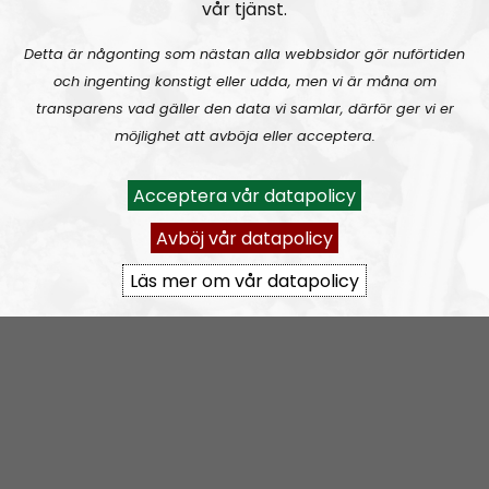
vår tjänst.
med kommer från alla möjliga håll och kan vara ganska
irrationella emellanåt. Det sker ingen strukturerad
Detta är någonting som nästan alla webbsidor gör nuförtiden
debatt på gatan, som det gör i kommunfullmäktige
och ingenting konstigt eller udda, men vi är måna om
eller riksdag.
transparens vad gäller den data vi samlar, därför ger vi er
möjlighet att avböja eller acceptera.
Det finns tusen exempel på hur människor växt – fysiskt,
mentalt, intellektuellt och andligt – genom att ha varit
Acceptera vår datapolicy
medlemmar i en organisation som Nordiska
Avböj vår datapolicy
motståndsrörelsen. Många av våra egna skulle kunna ta
vilket chefsjobb som helst idag, andra skulle bli goda
Läs mer om vår datapolicy
journalister eller en kampsportstränare som vet vad han
talar om.
Kampen ger dig måhända inte pengar eller social
status i dagens degenererade samhälle. Men den
stärker dig, ger dig självförtroende och ett hårt psyke
vilket gör att du kan åstadkomma det mesta du företar