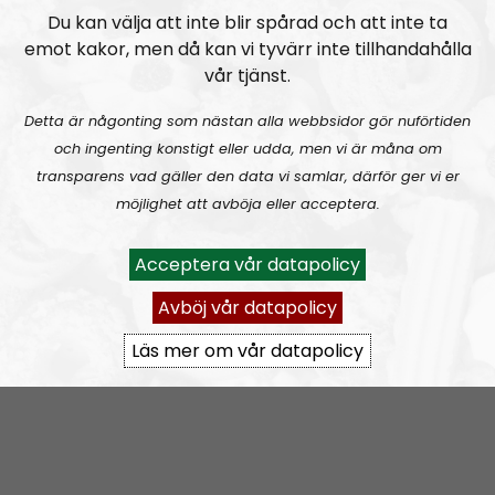
kulturella frågor som är relaterade till den mörkare
Du kan välja att inte blir spårad och att inte ta
musikens värld.
emot kakor, men då kan vi tyvärr inte tillhandahålla
vår tjänst.
Programledare är Ulf Larsson och medarbetare är
Simon Holmqvist och Linus Persson.
Detta är någonting som nästan alla webbsidor gör nuförtiden
och ingenting konstigt eller udda, men vi är måna om
Prenumerera på Urkult med
RSS
transparens vad gäller den data vi samlar, därför ger vi er
möjlighet att avböja eller acceptera.
RSS:
https://nordiskradio.se/?format=mp3-
rss&show=urkult
Acceptera vår datapolicy
Avböj vår datapolicy
URKULT #25 ft. Fredrik Vejdeland:
Hail and kill
Läs mer om vår datapolicy