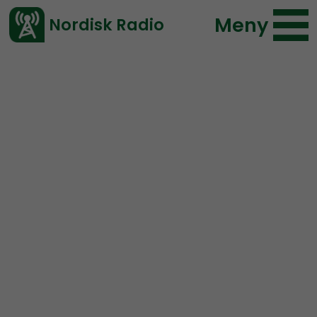
Meny
Nordisk Radio
Vårt senaste avsnitt!
Avsnitt
Urkult
Ulf Larsson
2025-02-05 12:00
Ladda ned ⇓
</> embed
URKULT #17:
Lynchianska
mardrömmar