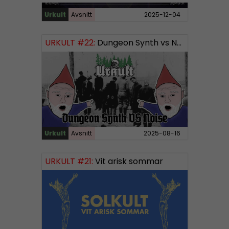
Urkult
Avsnitt
2025-12-04
URKULT #22:
Dungeon Synth vs Noise
Urkult
Avsnitt
2025-08-16
URKULT #21:
Vit arisk sommar