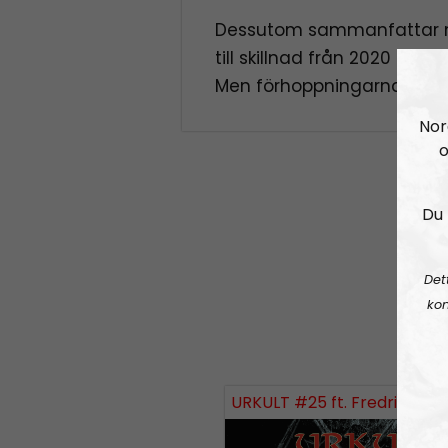
Dessutom sammanfattar m
till skillnad från 2020 blev
Men förhoppningarna för 2
Nor
o
Du 
Det
kon