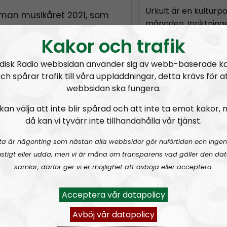
Urkult är en kultur
an musikåret 2021, som
månaden. Inriktning
 något av en besvikelse.
och dödsmetall, neof
Kakor och trafik
022 är höga.
folkmusik. I progr
kulturella frågor so
disk Radio webbsidan använder sig av webb-baserade k
musikens värld.
ch spårar trafik till våra uppladdningar, detta krävs för a
webbsidan ska fungera.
Programledare är U
Simon Holmqvist och
kan välja att inte blir spårad och att inte ta emot kakor,
då kan vi tyvärr inte tillhandahålla vår tjänst.
Prenumerera på Ur
ta är någonting som nästan alla webbsidor gör nuförtiden och ingen
stigt eller udda, men vi är måna om transparens vad gäller den dat
RSS:
https://nordis
samlar, därför ger vi er möjlighet att avböja eller acceptera.
rss&show=urkult
Acceptera vår datapolicy
URKULT #25 ft. Fredrik Vejdeland:
Hail and kill – en hyllning till Manowar
URKULT #24:
Hata mer – känga ner: en hyllning till Jocke Karlsson
URKULT
Avböj vår datapolicy