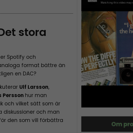
Det stora
ler Spotify och
analoga format bättre än
tligen en DAC?
skuterar
Ulf Larsson
,
s Persson
hur man
k och vilket sätt som är
eta diskussioner och man
 den som vill förbättra
Om pro