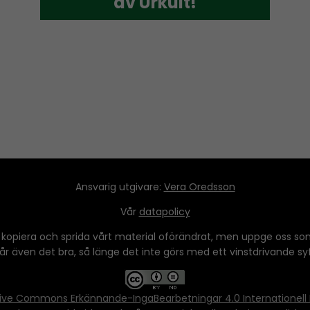
av Urkult!
av Urkult!
Ansvarig utgivare:
Vera Oredsson
Vår
datapolicy
 kopiera och sprida vårt material oförändrat, men uppge oss som
 går även det bra, så länge det inte görs med ett vinstdrivande syfte
ive Commons Erkännande-IngaBearbetningar 4.0 Internationell 