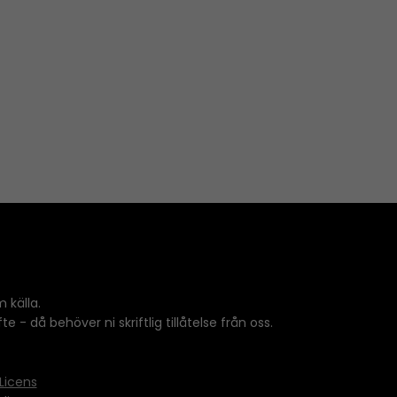
 källa.
 - då behöver ni skriftlig tillåtelse från oss.
Licens