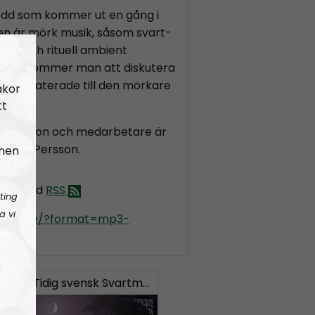
podd som kommer ut en gång i
en är mörk musik, såsom svart-
olk och rituell ambient
ammet kommer man att diskutera
m är relaterade till den mörkare
akor
tt
lf Larsson och medarbetare är
 Linus Persson.
 men
kult med
RSS
ting
a vi
kradio.se/?format=mp3-
 #23:
Tidig svensk Svartmetall