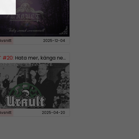
Avsnitt
2025-12-04
 #20:
Hata mer, känga ner – Svensk “vit makt”-musik
Avsnitt
2025-04-20