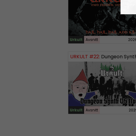
Urkult
Avsnitt
202
URKULT #22:
Dungeon Synth vs
Urkult
Avsnitt
202