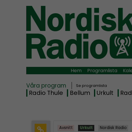
Hem
Programlista
Kal
Våra program
Se programlista
Radio Thule
Bellum
Urkult
Rad
Avsnitt
Urkult
Nordisk Radio