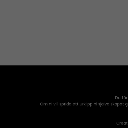
Du får
Om ni vill sprida ett urklipp ni själva skapat
Creat