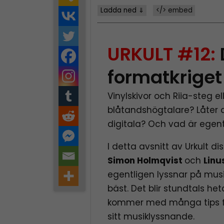
Ladda ned ⇓
</> embed
URKULT #12:
formatkriget
Vinylskivor och Riia-steg el
blåtandshögtalare? Låter 
digitala? Och vad är egen
I detta avsnitt av Urkult di
Simon Holmqvist
och
Linu
egentligen lyssnar på musi
bäst. Det blir stundtals h
kommer med många tips för
sitt musiklyssnande.