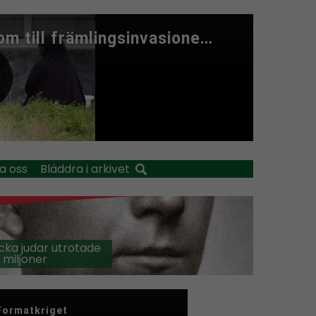
a oss
Bläddra i arkivet
cka judar utrotade
 miljoner