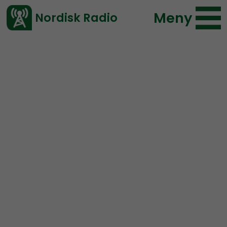
Meny
Nordisk Radio
Vårt senaste avsnitt!
Avsnitt
Urkult
Nordisk Radio
2021-05-29 12:00
Ladda ned ⇓
</> embed
URKULT #09:
The Epic
Tale of Bronze Black