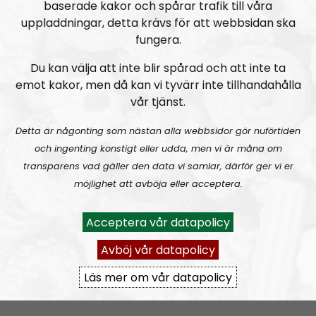
Om programmet Urkult
baserade kakor och spårar trafik till våra
uppladdningar, detta krävs för att webbsidan ska
Urkult är en kulturpodd som kommer ut en gång i
fungera.
månaden. Inriktningen är mörk musik, såsom svart-
Du kan välja att inte blir spårad och att inte ta
och dödsmetall, neofolk och rituell ambient
emot kakor, men då kan vi tyvärr inte tillhandahålla
folkmusik. I programmet kommer man att diskutera
vår tjänst.
kulturella frågor som är relaterade till den mörkare
musikens värld.
Detta är någonting som nästan alla webbsidor gör nuförtiden
och ingenting konstigt eller udda, men vi är måna om
Programledare är Ulf Larsson och medarbetare är
transparens vad gäller den data vi samlar, därför ger vi er
Simon Holmqvist och Linus Persson.
möjlighet att avböja eller acceptera.
Prenumerera på Urkult med
RSS
Acceptera vår datapolicy
RSS:
https://nordiskradio.se/?format=mp3-
Avböj vår datapolicy
rss&show=urkult
Läs mer om vår datapolicy
URKULT #25 ft. Fredrik Vejdeland:
Hail and kill