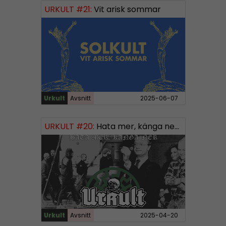
URKULT #21:
Vit arisk sommar
Urkult
Avsnitt
2025-06-07
URKULT #20:
Hata mer, känga ner – Svensk “vit makt”-musik
Urkult
Avsnitt
2025-04-20