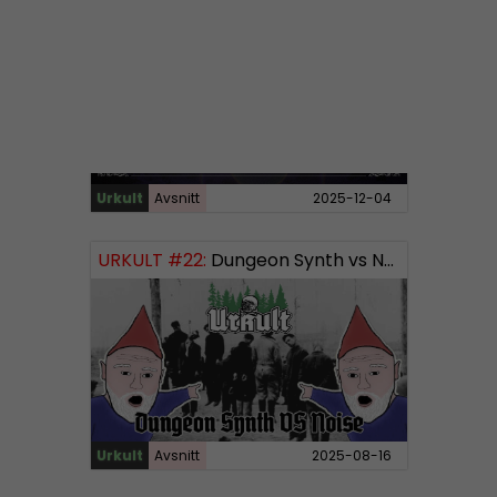
URKULT #23:
Tidig svensk Svartmetall
Urkult
Avsnitt
2025-12-04
URKULT #22:
Dungeon Synth vs Noise
Urkult
Avsnitt
2025-08-16