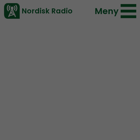
Meny
Nordisk Radio
Vårt senaste avsnitt!
Avsnitt
Radio Nordfront
Nordisk Radio
2024-12-22 17:46
Ladda ned ⇓
</> embed
Uppesittarkvällen 2024:
Julspecial med RN och