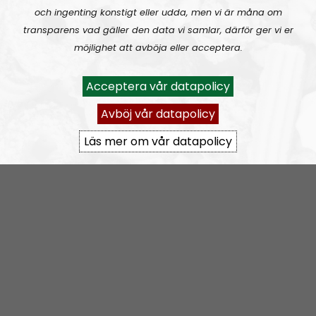
och ingenting konstigt eller udda, men vi är måna om
transparens vad gäller den data vi samlar, därför ger vi er
RN DIREKT#416:
Tillbaka lagom till främlingsinvasionen
möjlighet att avböja eller acceptera.
Acceptera vår datapolicy
Avböj vår datapolicy
Läs mer om vår datapolicy
Radio Nordfront
Avsnitt
2026-08-02
RN DIREKT#415:
Sommarlov och prepping
SW