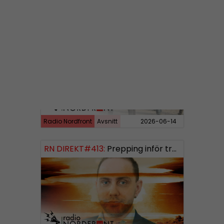
Radio Nordfront
Avsnitt
2026-06-29
RN DIREKT#414:
Almedalen och Hübinettes fall
Radio Nordfront
Avsnitt
2026-06-14
RN DIREKT#413:
Prepping inför tredje världskriget