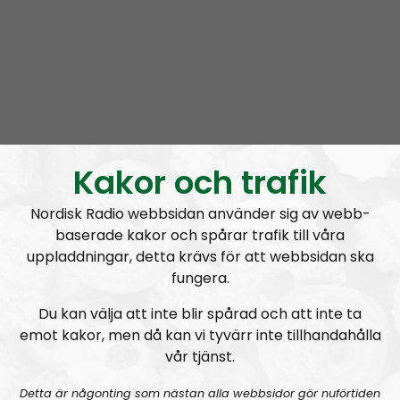
Nordic Frontier
och
Hey Buddy
på sociala medier.
Producent är Nordisk Radios Max Rosenfors.
Radio Nordfront gillar åsikt- och yttrandefrihet.
Därför bjuder vi titt som tätt in gäster av alla det slag,
alltifrån sympatiskt inställda personer till
meningsmotståndare.
Kakor och trafik
Epost:
Nordisk Radio webbsidan använder sig av webb-
radionordfront@nordiskradio.se
baserade kakor och spårar trafik till våra
simon.holmqvist@nordfront.se
uppladdningar, detta krävs för att webbsidan ska
martin.saxlind@nordfront.se
fungera.
Du kan välja att inte blir spårad och att inte ta
Prenumerera på Radio Nordfront med
RSS
emot kakor, men då kan vi tyvärr inte tillhandahålla
vår tjänst.
RSS:
https://nordiskradio.se/?format=mp3-
rss&show=radio-nordfront
Detta är någonting som nästan alla webbsidor gör nuförtiden