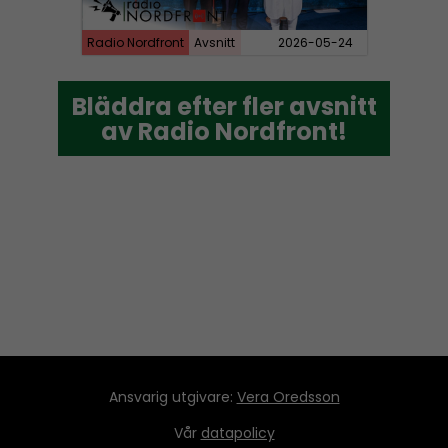
Radio Nordfront
Avsnitt
2026-05-24
Bläddra efter fler avsnitt
Bläddra efter fler avsnitt
av Radio Nordfront!
av Radio Nordfront!
Ansvarig utgivare:
Vera Oredsson
Vår
datapolicy