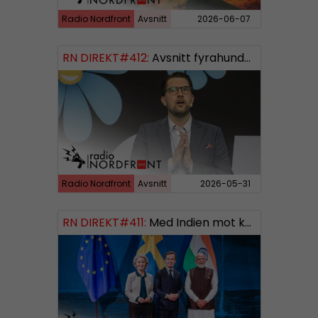
Radio Nordfront
Avsnitt
2026-06-07
RN DIREKT#412:
Avsnitt fyrahundratolv SWISH: 0700738064
Radio Nordfront
Avsnitt
2026-05-31
RN DIREKT#411:
Med Indien mot kosmos SWISH: 0700738064